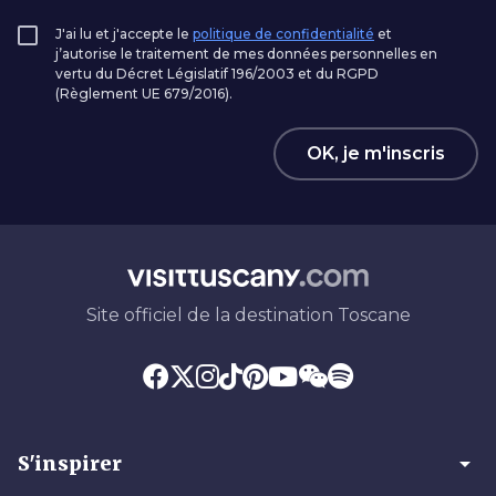
J'ai lu et j'accepte le
politique de confidentialité
et
j’autorise le traitement de mes données personnelles en
vertu du Décret Législatif 196/2003 et du RGPD
(Règlement UE 679/2016).
OK, je m'inscris
Site officiel de la destination Toscane
arrow_drop_down
S'inspirer