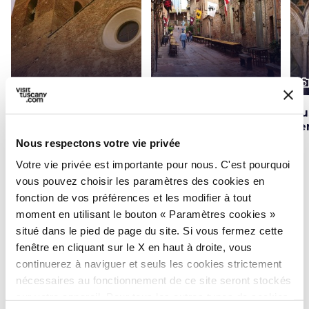
photo_camera
photo_camera
photo_cam
Attractions
Attractions
Couvent des
Maison de Boccace à
Mu
Augustins de
Certaldo
Ce
Certaldo
Nous respectons votre vie privée
Votre vie privée est importante pour nous. C'est pourquoi
vous pouvez choisir les paramètres des cookies en
Évènements
map
fonction de vos préférences et les modifier à tout
Voir sur la carte
moment en utilisant le bouton « Paramètres cookies »
situé dans le pied de page du site. Si vous fermez cette
favorite_border
favorite_border
fenêtre en cliquant sur le X en haut à droite, vous
continuerez à naviguer et seuls les cookies strictement
nécessaires au fonctionnement de ce site seront stockés
sur votre appareil. Pour tous les autres types de cookies,