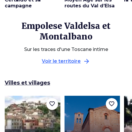
campagne
routes du Val d’Elsa
Empolese Valdelsa et
Montalbano
Sur les traces d'une Toscane intime
arrow_forward
Voir le territoire
Villes et villages
favorite_border
favorite_border