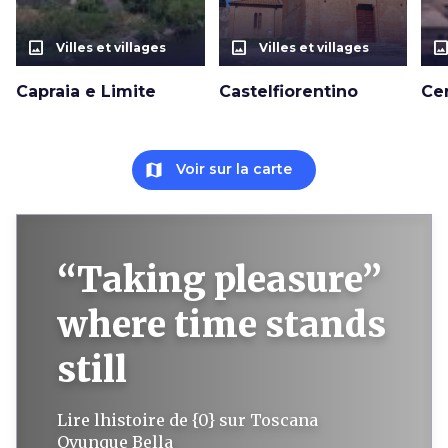
photo_size_select_actual
photo_size_select_actual
photo_size_select_a
Villes et villages
Villes et villages
Capraia e Limite
Castelfiorentino
Ce
map
Voir sur la carte
“Taking pleasure”
where time stands
still
Lire lhistoire de {0} sur Toscana
Ovunque Bella