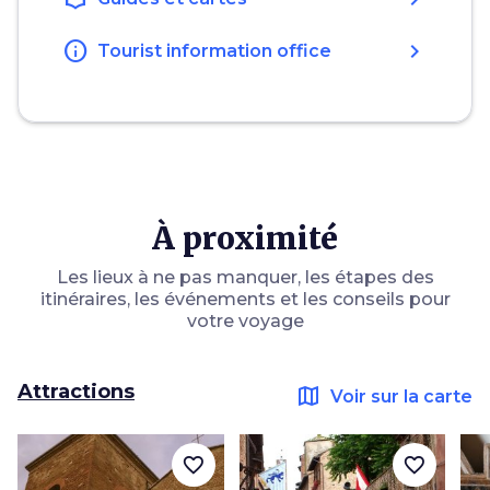
info
chevron_right
Tourist information office
À proximité
Les lieux à ne pas manquer, les étapes des
itinéraires, les événements et les conseils pour
votre voyage
Attractions
map
Voir sur la carte
favorite_border
favorite_border