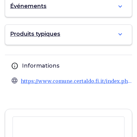
expand_more
Événements
expand_more
Produits typiques
info
Informations
language
https://www.comune.certaldo.fi.it/index.php/it/menu/vivere-il-comune