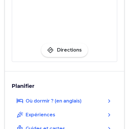
directions
Directions
Planifier
hotel
chevron_right
Où dormir ? (en anglais)
celebration
chevron_right
Expériences
local_library
chevron_right
Guides et cartes