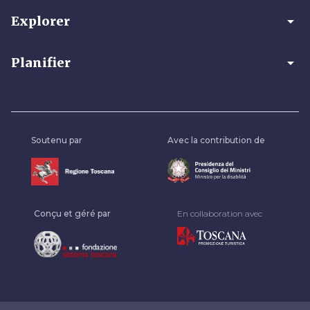
arrow_drop_down
Explorer
arrow_drop_down
Planifier
Soutenu par
Avec la contribution de
Conçu et géré par
En collaboration avec