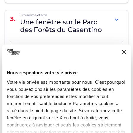
Troisième étape
3.
expand_more
Une fenêtre sur le Parc
des Forêts du Casentino
map
Voir sur la carte
Nous respectons votre vie privée
Quatrième étape
Votre vie privée est importante pour nous. C'est pourquoi
4.
expand_more
Les chutes d'eau
vous pouvez choisir les paramètres des cookies en
d'Acquacheta
fonction de vos préférences et les modifier à tout
moment en utilisant le bouton « Paramètres cookies »
situé dans le pied de page du site. Si vous fermez cette
map
fenêtre en cliquant sur le X en haut à droite, vous
Voir sur la carte
continuerez à naviguer et seuls les cookies strictement
nécessaires au fonctionnement de ce site seront stockés