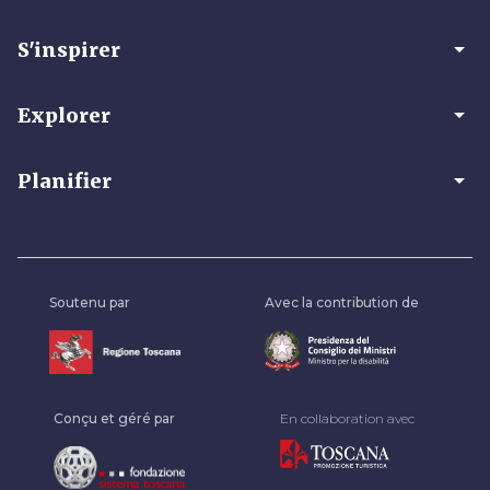
arrow_drop_down
S'inspirer
arrow_drop_down
Explorer
arrow_drop_down
Planifier
Soutenu par
Avec la contribution de
Conçu et géré par
En collaboration avec