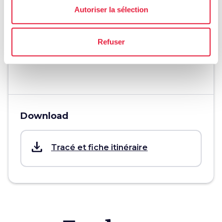
Autoriser la sélection
schedule
Durée
1 jour
Refuser
info
Plus d'infos
Download
save_alt
Tracé et fiche itinéraire