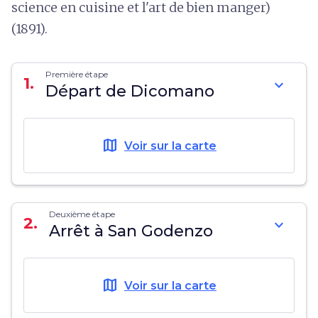
science en cuisine et l'art de bien manger)
(1891).
Première étape
1.
expand_more
Départ de Dicomano
map
Voir sur la carte
Deuxième étape
2.
expand_more
Arrêt à San Godenzo
map
Voir sur la carte