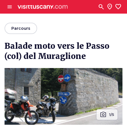
Aller au contenu principal
search
location_on
favorite
menu
arrow_back
Parcours
Balade moto vers le Passo
(col) del Muraglione
photo_camera
1/5