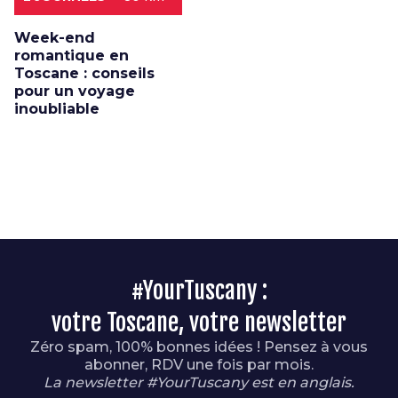
Week-end
romantique en
Toscane : conseils
pour un voyage
inoubliable
#YourTuscany :
votre Toscane, votre newsletter
Zéro spam, 100% bonnes idées ! Pensez à vous
abonner, RDV une fois par mois.
La newsletter #YourTuscany est en anglais.