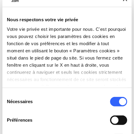
Nous respectons votre vie privée
Votre vie privée est importante pour nous. C'est pourquoi
vous pouvez choisir les paramètres des cookies en
fonction de vos préférences et les modifier à tout
Borne du Chemin de Saint Jacques de Compostelle,
moment en utilisant le bouton « Paramètres cookies »
Piazza del Duomo, Pistoia - Credit: Visit Pistoia
situé dans le pied de page du site. Si vous fermez cette
fenêtre en cliquant sur le X en haut à droite, vous
continuerez à naviguer et seuls les cookies strictement
Au Moyen Âge, de nombreux pèlerins, en route
nécessaires au fonctionnement de ce site seront stockés
vers Saint-Jacques-de-Compostelle ou Rome,
sur votre appareil. Pour tous les autres types de cookies,
s'arrêtaient à Pistoia, profitant de l'occasion
nous avons besoin de votre consentement.
Sélection
Nécessaires
pour rendre hommage à la relique de l'Apôtre.
du
consentement
En vertu de ce culte profond et répandu, Pistoia
a été nommée la
Santiago Minor
(la
petite Saint-
Préférences
Jacques-de-Compostelle
).