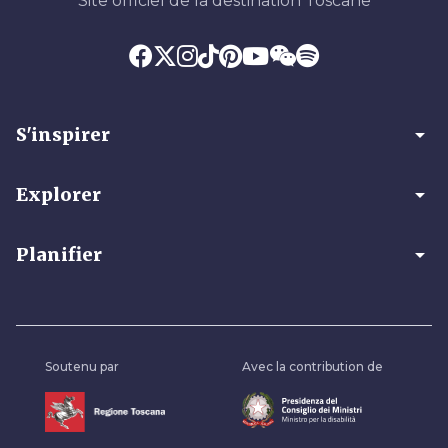
Site officiel de la destination Toscane
arrow_drop_down
S'inspirer
arrow_drop_down
Explorer
arrow_drop_down
Planifier
Soutenu par
Avec la contribution de