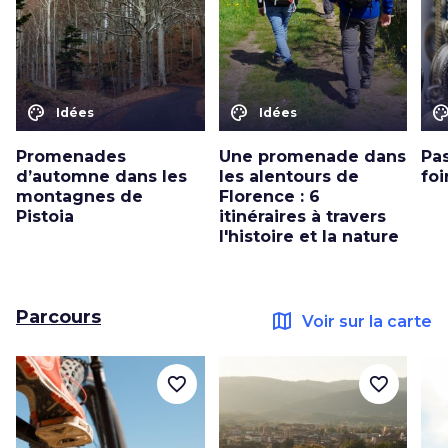
color_lens
color_lens
color_le
Idées
Idées
Promenades
Une promenade dans
Pas
d’automne dans les
les alentours de
foi
montagnes de
Florence : 6
Pistoia
itinéraires à travers
l'histoire et la nature
Parcours
map
Voir sur la carte
favorite_border
favorite_border