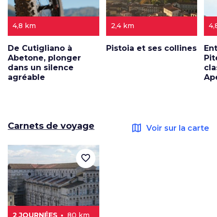
4,8 km
2,4 km
4,
De Cutigliano à
Pistoia et ses collines
Ent
Abetone, plonger
Pit
dans un silence
cl
agréable
Ap
Carnets de voyage
map
Voir sur la carte
favorite_border
2 JOURNÉES
80 km