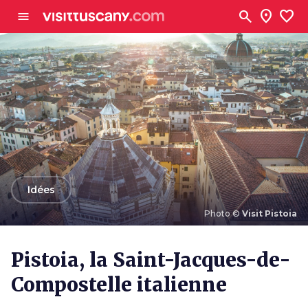
Aller au contenu principal
search
location_on
favorite
menu
arrow_back
Idées
Photo ©
Visit Pistoia
Photo ©
Visit Pistoia
Pistoia, la Saint-Jacques-de-
Compostelle italienne