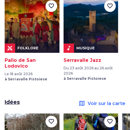
favorite_border
favorite_border
music_note
FOLKLORE
MUSIQUE
Palio de San
Serravalle Jazz
Lodovico
Du 23 août 2026 au 26 août
2026
Le 18 août 2026
à Serravalle Pistoiese
à Serravalle Pistoiese
Idées
map
Voir sur la carte
favorite_border
favorite_border