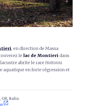
tieri
, en direction de Massa
rouverez le
lac de Montieri
dans
lacustre abrite le rare
Hottonia
ore aquatique en forte régression et
 GR, Italia
open_in_new
ns