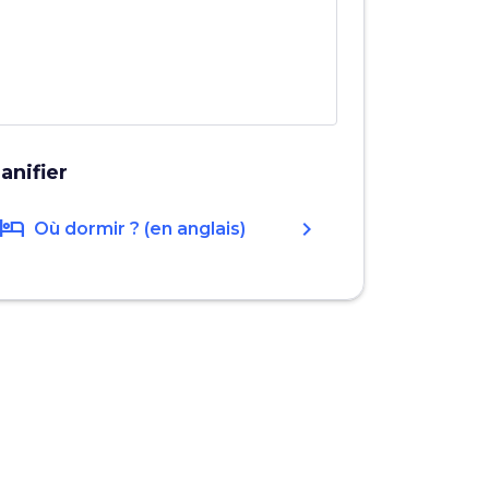
lanifier
hotel
chevron_right
Où dormir ? (en anglais)