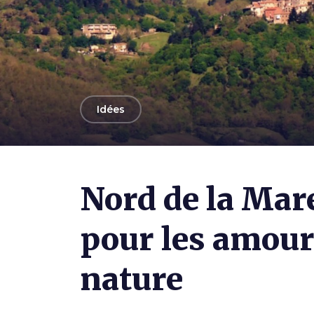
arrow_back
Idées
Photo ©
Giancarlo Pagani
Nord de la Mar
pour les amour
nature