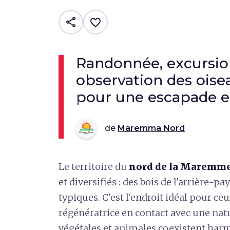
share
favorite_border
Randonnée, excursio
observation des oiseau
pour une escapade e
de
Maremma Nord
Le territoire du
nord de la Maremm
et diversifiés : des bois de l'arrière
typiques. C'est l'endroit idéal pour c
régénératrice en contact avec une nat
végétales et animales coexistent ha