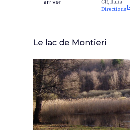
arriver
GR, Italia
open_
Directions
Le lac de Montieri