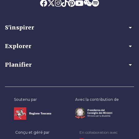
arrow_drop_down
S'inspirer
arrow_drop_down
Explorer
arrow_drop_down
Planifier
Soutenu par
Avec la contribution de
Conçu et géré par
En collaboration avec