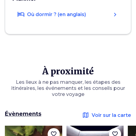
hotel
chevron_right
Où dormir ? (en anglais)
À proximité
Les lieux à ne pas manquer, les étapes des
itinéraires, les événements et les conseils pour
votre voyage
Évènements
map
Voir sur la carte
favorite_border
favorite_border