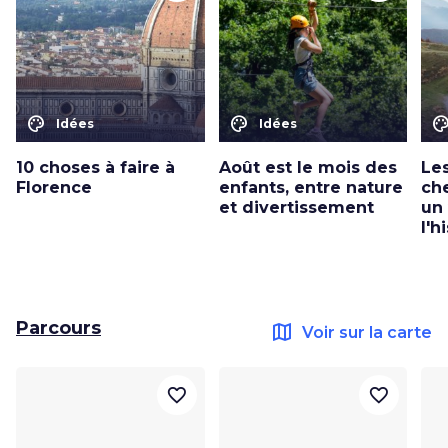
color_lens
color_lens
color_le
Idées
Idées
10 choses à faire à
Août est le mois des
Le
Florence
enfants, entre nature
ch
et divertissement
un
l'h
Parcours
map
Voir sur la carte
favorite_border
favorite_border