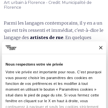
Art urbain à Florence - Credit: Municipalité de
Florence
Parmi les langages contemporains, il y en a un
qui est très ressenti et immédiat, c'est-à-dire le
langage des
artistes de rue
. En quelques
années, Florence est devenue une ville où l'on
peut rencontrer de nombreuses œuvres
réalisées sur les murs par des artistes très
Nous respectons votre vie privée
prolifiques. En allant des petits portraits de
Votre vie privée est importante pour nous. C'est pourquoi
Lediesis aux figurines d'Exit Enter, des grandes
vous pouvez choisir les paramètres des cookies en
peintures murales de Jorit aux kiosques à
fonction de vos préférences et les modifier à tout
journaux peints, en passant par les volets de
moment en utilisant le bouton « Paramètres cookies »
Via Palazzuolo à la poésie du Jugement dernier,
situé dans le pied de page du site. Si vous fermez cette
fenêtre en cliquant sur le X en haut à droite, vous
une œuvre réalisée
sur les logements
continuerez à naviguer et seuls les cookies strictement