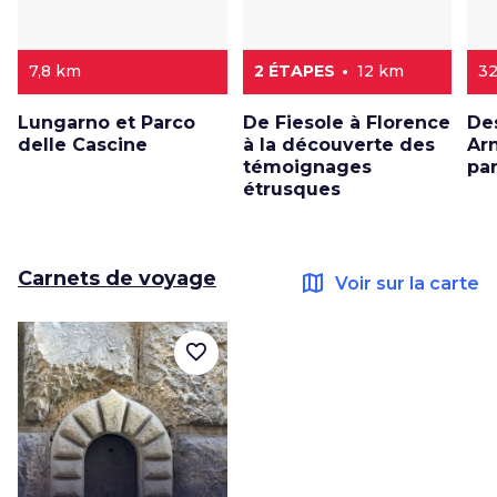
7,8 km
2 ÉTAPES
12 km
32
Lungarno et Parco
De Fiesole à Florence
Des
delle Cascine
à la découverte des
Arn
témoignages
pa
étrusques
Carnets de voyage
map
Voir sur la carte
favorite_border