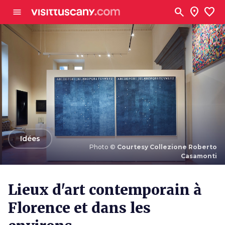
Aller au contenu principal
search
location_on
favorite
menu
arrow_back
Idées
Photo ©
Courtesy Collezione Roberto
Casamonti
Photo ©
Courtesy Collezione Roberto Casamonti
Lieux d'art contemporain à
Florence et dans les