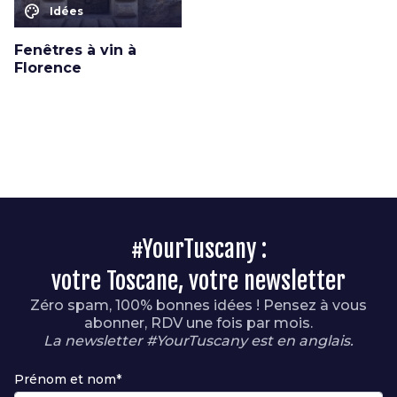
color_lens
Idées
Fenêtres à vin à
Florence
#YourTuscany :
votre Toscane, votre newsletter
Zéro spam, 100% bonnes idées ! Pensez à vous
abonner, RDV une fois par mois.
La newsletter #YourTuscany est en anglais.
Prénom et nom*