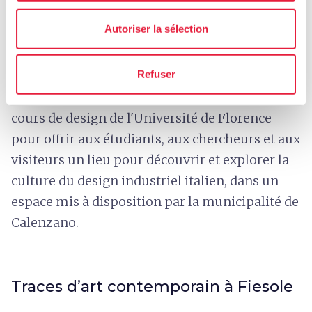
permanente d'objets réalisés pour les plus
Autoriser la sélection
grandes entreprises de l’industrie du meuble et
d’articles de déco qui est organisée en même
Refuser
temps que des expositions temporaires.
La Fondation travaille en collaboration avec les
cours de design de l'Université de Florence
pour offrir aux étudiants, aux chercheurs et aux
visiteurs un lieu pour découvrir et explorer la
culture du design industriel italien, dans un
espace mis à disposition par la municipalité de
Calenzano.
Traces d’art contemporain à Fiesole