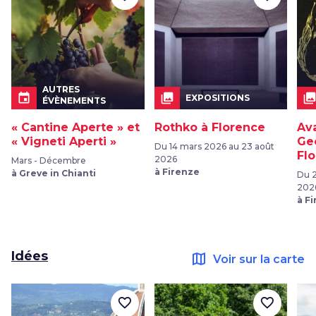
AUTRES
event
collections
collection
EXPOSITIONS
ÉVÈNEMENTS
« Cantine Aperte » et
Rothko à Florence
Ava
« Vigneti Aperti »
Ge
Du 14 mars 2026 au 23 août
Fl
2026
Mars - Décembre
à Firenze
à Greve in Chianti
Du 2
202
à F
Idées
map
Voir sur la carte
favorite_border
favorite_border