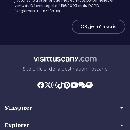
j’autorise le traitement de mes données personnelles en
vertu du Décret Législatif 196/2003 et du RGPD
(Règlement UE 679/2016).
OK, je m'inscris
Site officiel de la destination Toscane
arrow_drop_down
S'inspirer
arrow_drop_down
Explorer