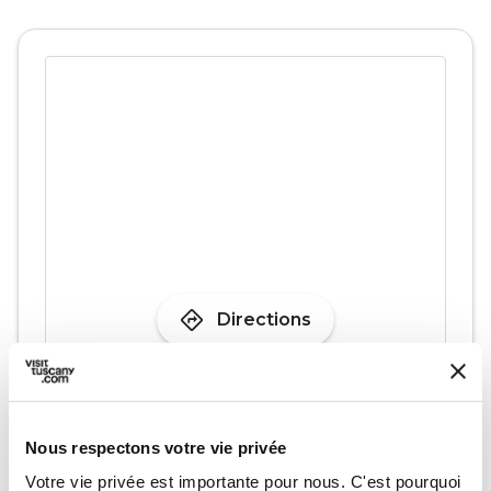
directions
Directions
Informations
home
Nous respectons votre vie privée
Où
Museo del Carbonaio
Votre vie privée est importante pour nous. C'est pourquoi