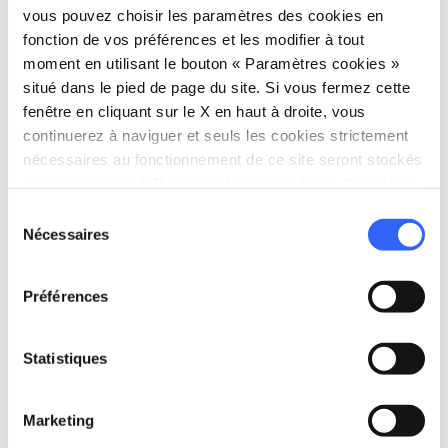
Via Baggio Poggione, 51100 Pistoia PT,
vous pouvez choisir les paramètres des cookies en
Italia
fonction de vos préférences et les modifier à tout
moment en utilisant le bouton « Paramètres cookies »
situé dans le pied de page du site. Si vous fermez cette
fenêtre en cliquant sur le X en haut à droite, vous
Planifier
continuerez à naviguer et seuls les cookies strictement
nécessaires au fonctionnement de ce site seront stockés
hotel
chevron_right
Où dormir ? (en anglais)
sur votre appareil. Pour tous les autres types de cookies,
nous avons besoin de votre consentement.
holiday_village
chevron_right
Forfaits et séjours
Sélection
Nécessaires
du
celebration
chevron_right
Expériences
consentement
Préférences
local_library
chevron_right
Guides et cartes
Statistiques
Marketing