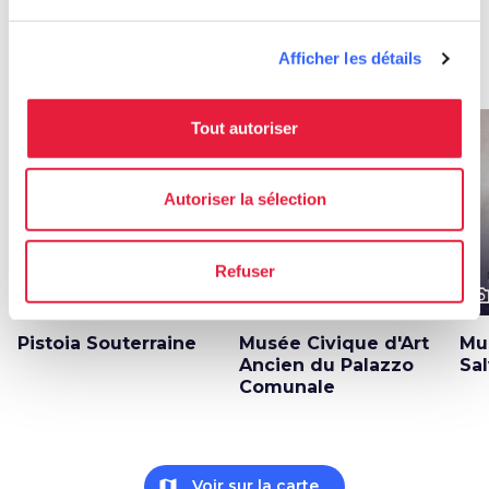
Autres attractions à Pistoia
Afficher les détails
arrow_forward
En savoir plus sur la localité
Tout autoriser
favorite_border
favorite_border
Autoriser la sélection
Refuser
photo_camera
photo_camera
photo_cam
Attractions
Attractions
Pistoia Souterraine
Musée Civique d'Art
Mu
Ancien du Palazzo
Sal
Comunale
map
Voir sur la carte