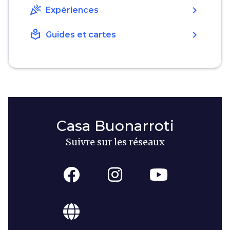
celebration
chevron_right
Expériences
local_library
chevron_right
Guides et cartes
Casa Buonarroti
Suivre sur les réseaux