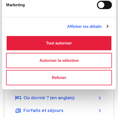
directions
Directions
Marketing
Informations
Afficher les détails
home
Où
Casa Buonarroti
Tout autoriser
Via Ghibellina, 70, 50122 Firenze FI, Italia
language
Site web
Autoriser la sélection
https://www.casabuonarroti.it/
open_in_new
Refuser
Planifier
hotel
chevron_right
Où dormir ? (en anglais)
holiday_village
chevron_right
Forfaits et séjours