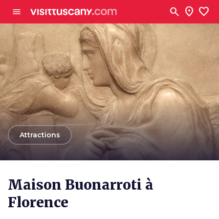
Aller au contenu principal
search
location_on
favorite
menu
arrow_back
Attractions
Maison Buonarroti à
Florence