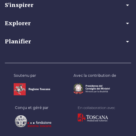
arrow_drop_down
S'inspirer
arrow_drop_down
Explorer
arrow_drop_down
Planifier
Soutenu par
Avec la contribution de
Conçu et géré par
En collaboration avec