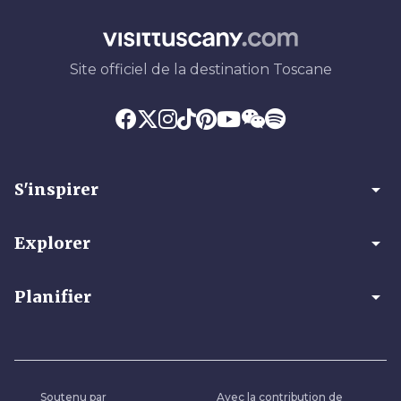
Site officiel de la destination Toscane
arrow_drop_down
S'inspirer
arrow_drop_down
Explorer
arrow_drop_down
Planifier
Soutenu par
Avec la contribution de