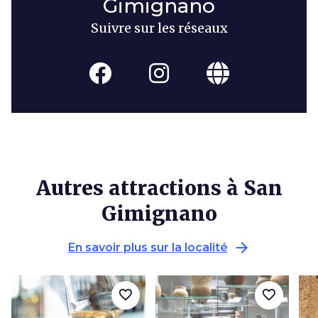
Gimignano
Suivre sur les réseaux
Autres attractions à San
Gimignano
arrow_forward
En savoir plus sur la localité
favorite_border
favorite_border