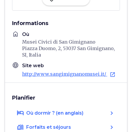
Informations
home
Où
Musei Civici di San Gimignano
Piazza Duomo, 2, 53037 San Gimignano,
SI, Italia
language
Site web
http://www.sangimignanomusei.it/
open_in_new
Planifier
hotel
chevron_right
Où dormir ? (en anglais)
holiday_village
chevron_right
Forfaits et séjours