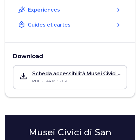
celebration
chevron_right
Expériences
local_library
chevron_right
Guides et cartes
Download
save_alt
Scheda accessibilità Musei Civici di San Gimignano
PDF
1.44 MB
FR
Musei Civici di San