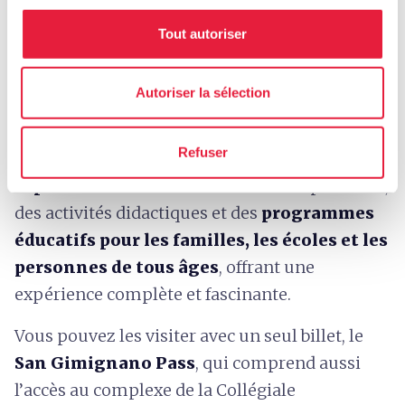
symbolique du destin humain, faisant de
l’église l’un des lieux les plus intenses et les
Tout autoriser
plus significatifs du patrimoine artistique de
San Gimignano.
Autoriser la sélection
Les
Musées de San Gimignano
ne sont pas
Refuser
seulement des lieux de conservation, mais des
espaces de vie
: ils accueillent des expositions,
des activités didactiques et des
programmes
éducatifs pour les familles, les écoles et les
personnes de tous âges
, offrant une
expérience complète et fascinante.
Vous pouvez les visiter avec un seul billet, le
San Gimignano Pass
, qui comprend aussi
l’accès au complexe de la Collégiale