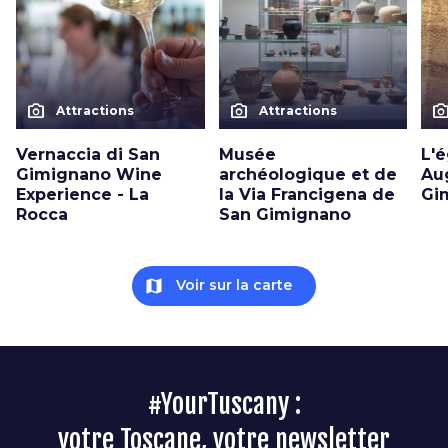
photo_camera
photo_camera
photo_cam
Attractions
Attractions
Vernaccia di San
Musée
L'é
Gimignano Wine
archéologique et de
Au
Experience - La
la Via Francigena de
Gi
Rocca
San Gimignano
map
Voir sur la carte
#YourTuscany :
votre Toscane, votre newsletter