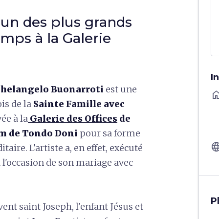
'un des plus grands
emps à la Galerie
I
chelangelo Buonarroti
est une
ho
is de la
Sainte Famille avec
ée à la
Galerie des Offices
de
om de Tondo Doni
pour sa forme
langu
ire. L'artiste a, en effet, exécuté
 l'occasion de son mariage avec
P
ent saint Joseph, l'enfant Jésus et