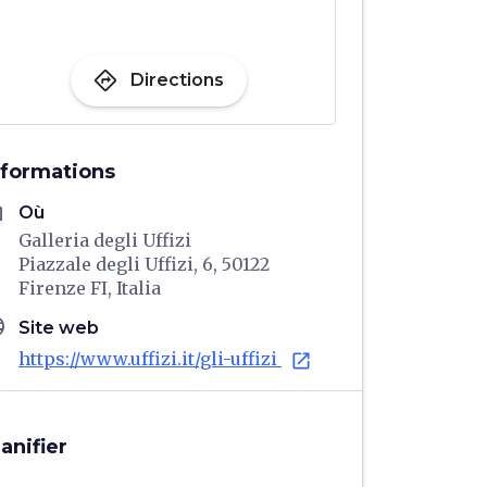
directions
Directions
nformations
me
Où
Galleria degli Uffizi
Piazzale degli Uffizi, 6, 50122
Firenze FI, Italia
age
Site web
https://www.uffizi.it/gli-uffizi
open_in_new
lanifier