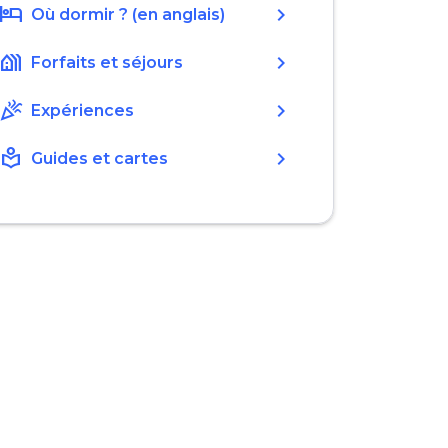
hotel
chevron_right
Où dormir ? (en anglais)
holiday_village
chevron_right
Forfaits et séjours
celebration
chevron_right
Expériences
local_library
chevron_right
Guides et cartes