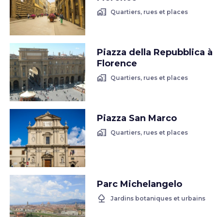
home_work
Quartiers, rues et places
Piazza della Repubblica à
Florence
home_work
Quartiers, rues et places
Piazza San Marco
home_work
Quartiers, rues et places
Parc Michelangelo
nature
Jardins botaniques et urbains