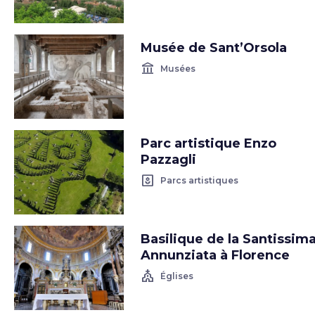
Musée de Sant’Orsola
account_balance
Musées
Parc artistique Enzo
Pazzagli
yard
Parcs artistiques
Basilique de la Santissim
Annunziata à Florence
church
Églises