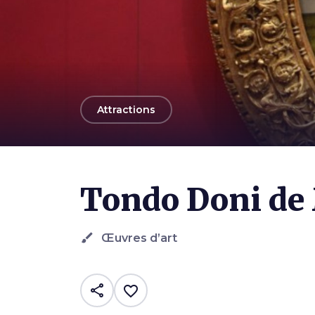
arrow_back
Attractions
Photo ©
Victor R. Ruiz
Tondo Doni de
brush
Œuvres d’art
share
favorite_border