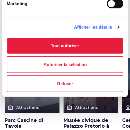
Marketing
Afficher les détails
Autres attractions à Prato
Tout autoriser
arrow_forward
En savoir plus sur la localité
Autoriser la sélection
favorite_border
favorite_border
Refuser
photo_camera
photo_camera
photo_cam
Attractions
Attractions
Parc Cascine di
Musée civique de
Cen
Tavola
Palazzo Pretorio à
Co