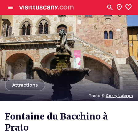
Aller au contenu principal
search
location_on
favorite
menu
arrow_back
Attractions
Photo ©
Gerry Labrijn
Photo ©
Gerry Labrijn
Fontaine du Bacchino à
Prato