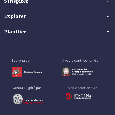
arrow_drop_down
S'inspirer
arrow_drop_down
Explorer
arrow_drop_down
Planifier
Soutenu par
Avec la contribution de
Conçu et géré par
En collaboration avec