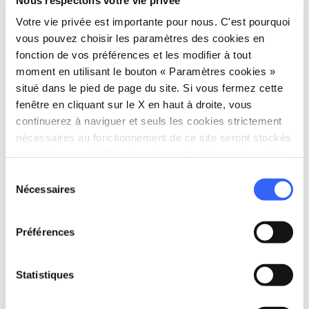
Piazza del Comune
Votre vie privée est importante pour nous. C'est pourquoi
Piazza del Comune, 2, 59100 Prato PO,
vous pouvez choisir les paramètres des cookies en
Italia
fonction de vos préférences et les modifier à tout
moment en utilisant le bouton « Paramètres cookies »
situé dans le pied de page du site. Si vous fermez cette
Planifier
fenêtre en cliquant sur le X en haut à droite, vous
continuerez à naviguer et seuls les cookies strictement
hotel
chevron_right
Où dormir ? (en anglais)
nécessaires au fonctionnement de ce site seront stockés
sur votre appareil. Pour tous les autres types de cookies,
holiday_village
chevron_right
Forfaits et séjours
nous avons besoin de votre consentement.
Sélection
Nécessaires
du
celebration
chevron_right
Expériences
consentement
local_library
chevron_right
Guides et cartes
Préférences
Statistiques