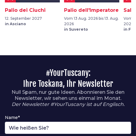
Palio dei Ciuchi
Palio dell'Imperatore
Sala
12. September 2027
Vom 13 Aug. 2026 bis 13. Aug.
Vom 05
in Asciano
2026
2026
in Suvereto
in Fu
#YourTuscany:
Ihre Toskana, Ihr Newsletter
Null Spam, nur gute Ideen. Abonnieren Sie den
Newsletter, wir sehen uns einmal im Monat.
Der Newsletter #YourTuscany ist auf Englisch.
Name*