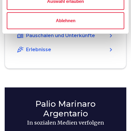
Auswahl erlauben
Planen
hotel
Ablehnen
chevron_right
Übernachten
holiday_village
chevron_right
Pauschalen und Unterkünfte
celebration
chevron_right
Erlebnisse
Palio Marinaro
Argentario
In sozialen Medien verfolgen