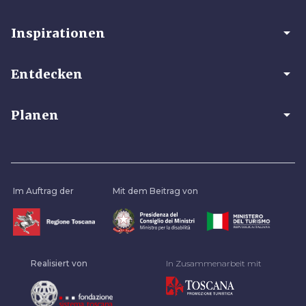
arrow_drop_down
Inspirationen
arrow_drop_down
Entdecken
arrow_drop_down
Planen
Im Auftrag der
Mit dem Beitrag von
Realisiert von
In Zusammenarbeit mit