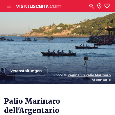
Zum Hauptinhalt
search
location_on
favorite
menu
arrow_back
Veranstaltungen
Photo ©
Pagina FB Palio Marinaro
Argentario
Photo ©
Pagina FB Palio Marinaro Argentario
Palio Marinaro
dell'Argentario