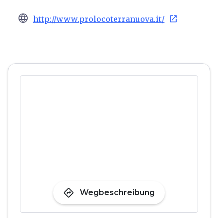
language
open_in_new
http://www.prolocoterranuova.it/
directions
Wegbeschreibung