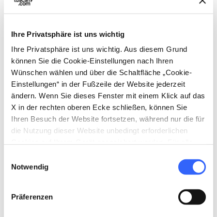
Veranstaltungen
map
Ansehen auf der Karte
Ihre Privatsphäre ist uns wichtig
Ihre Privatsphäre ist uns wichtig. Aus diesem Grund
favorite_border
können Sie die Cookie-Einstellungen nach Ihren
Wünschen wählen und über die Schaltfläche „Cookie-
Einstellungen“ in der Fußzeile der Website jederzeit
ändern. Wenn Sie dieses Fenster mit einem Klick auf das
X in der rechten oberen Ecke schließen, können Sie
SONSTIGE
Ihren Besuch der Website fortsetzen, während nur die für
event
VERANSTALTUNGEN
die Nutzung dieser Website unbedingt erforderlichen
I giorni del Vino
Cookies auf Ihrem Gerät gespeichert werden. Für alle
anderen Arten von Cookies benötigen wir Ihre
Vom 25 Apr. 2026 bis 27. Sep.
Einwilligungsauswahl
2026
Zustimmung.
Notwendig
in Arezzo
Präferenzen
Ideen
map
Ansehen auf der Karte