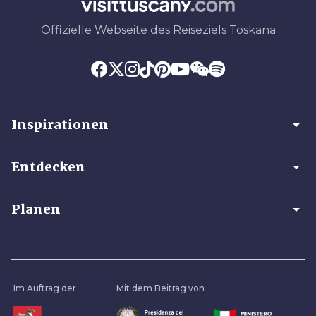
Offizielle Webseite des Reiseziels Toskana
arrow_drop_down
Inspirationen
arrow_drop_down
Entdecken
arrow_drop_down
Planen
Im Auftrag der
Mit dem Beitrag von