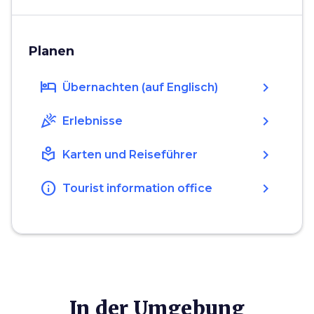
Planen
hotel
chevron_right
Übernachten (auf Englisch)
celebration
chevron_right
Erlebnisse
local_library
chevron_right
Karten und Reiseführer
info
chevron_right
Tourist information office
In der Umgebung