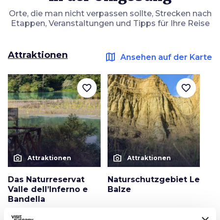
Orte, die man nicht verpassen sollte, Strecken nach
Etappen, Veranstaltungen und Tipps für Ihre Reise
Attraktionen
map
Ansehen auf der Karte
favorite_border
favorite_border
photo_camera
photo_camera
Attraktionen
Attraktionen
Das Naturreservat
Naturschutzgebiet Le
Valle dell’Inferno e
Balze
Bandella