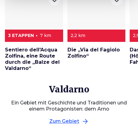
3 ETAPPEN
7 km
2,2 km
2,
Sentiero dell'Acqua
Die „Via del Fagiolo
Das
Zolfina, eine Route
Zolfino“
(Hö
durch die „Balze del
Fa
Valdarno“
Valdarno
Ein Gebiet mit Geschichte und Traditionen und
einem Protagonisten: dem Arno
arrow_forward
Zum Gebiet