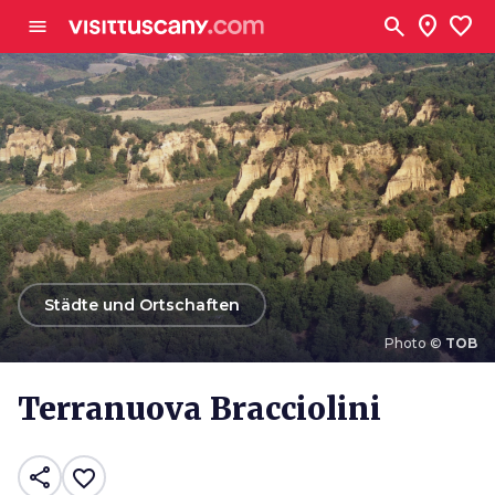
Zum Hauptinhalt
search
location_on
favorite
menu
arrow_back
Städte und Ortschaften
Photo ©
TOB
Photo ©
TOB
Terranuova Bracciolini
share
favorite_border