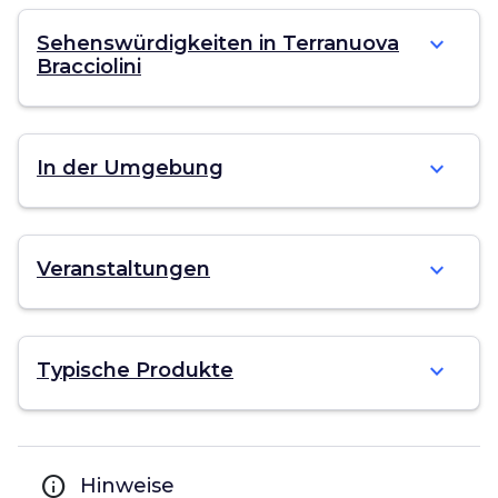
expand_more
Sehenswürdigkeiten in Terranuova
Bracciolini
expand_more
In der Umgebung
expand_more
Veranstaltungen
expand_more
Typische Produkte
info
Hinweise