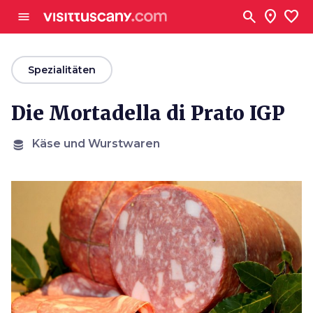
Zum Hauptinhalt
search
location_on
favorite
menu
arrow_back
Spezialitäten
Die Mortadella di Prato IGP
Käse und Wurstwaren