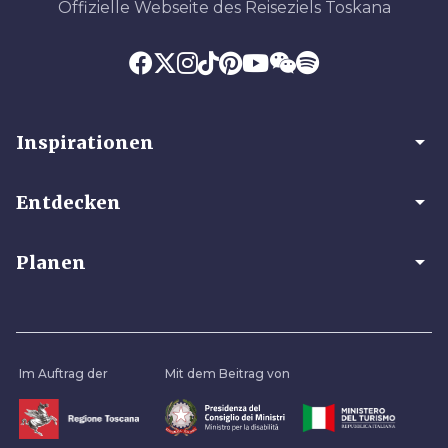
Offizielle Webseite des Reiseziels Toskana
arrow_drop_down
Inspirationen
arrow_drop_down
Entdecken
arrow_drop_down
Planen
Im Auftrag der
Mit dem Beitrag von