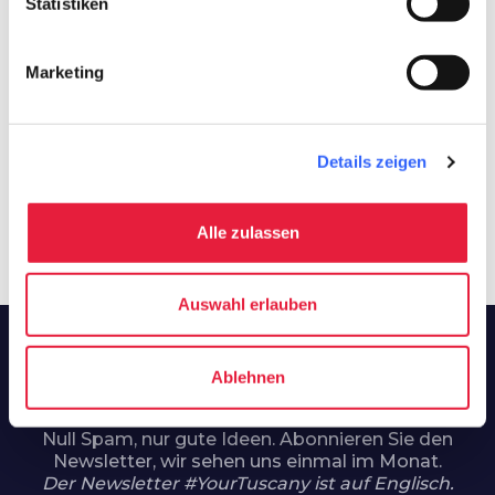
Statistiken
favorite_border
favorite_border
Marketing
Käse und
Käse und
Details zeigen
Wurstwaren
Wurstwaren
Lardo di Colonnata
Raviggiolo del
Pros
IGP
Mugello
DOP
Alle zulassen
Auswahl erlauben
#YourTuscany:
Ablehnen
Ihre Toskana, Ihr Newsletter
Null Spam, nur gute Ideen. Abonnieren Sie den
Newsletter, wir sehen uns einmal im Monat.
Der Newsletter #YourTuscany ist auf Englisch.