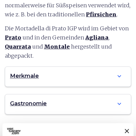
normalerweise für Süßspeisen verwendet wird,
wie z. B. bei den traditionellen
Pfirsichen
.
Die Mortadella di Prato IGP wird im Gebiet von
Prato
und in den Gemeinden
Agliana
,
Quarrata
und
Montale
hergestellt und
abgepackt.
expand_more
Merkmale
expand_more
Gastronomie
category
Kategorie