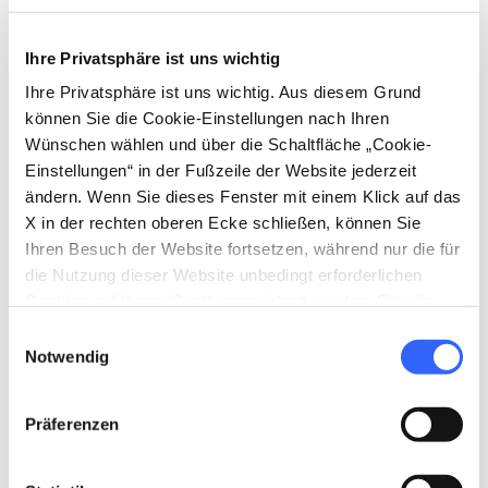
Käse und Wurstwaren
place
Ihre Privatsphäre ist uns wichtig
Herkunft
Gemeinden Prato, Agliana, Quarrata
Ihre Privatsphäre ist uns wichtig. Aus diesem Grund
und Montale
können Sie die Cookie-Einstellungen nach Ihren
Wünschen wählen und über die Schaltfläche „Cookie-
stars
Bezeichnung
Einstellungen“ in der Fußzeile der Website jederzeit
IGP (g.g.A.)
ändern. Wenn Sie dieses Fenster mit einem Klick auf das
home
Zugehöriges Konsortium
X in der rechten oberen Ecke schließen, können Sie
Vereinigung zum Schutz der
Ihren Besuch der Website fortsetzen, während nur die für
Mortadella di Prato IGP
die Nutzung dieser Website unbedingt erforderlichen
Cookies auf Ihrem Gerät gespeichert werden. Für alle
anderen Arten von Cookies benötigen wir Ihre
Einwilligungsauswahl
Zustimmung.
Notwendig
Andere Spezialitäten in
Käse und
Präferenzen
Wurstwaren