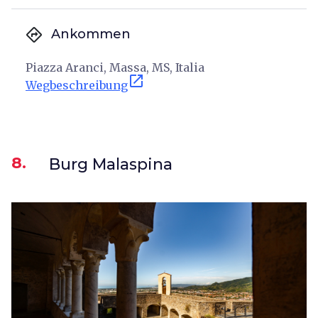
directions
Ankommen
Piazza Aranci, Massa, MS, Italia
open_in_new
Wegbeschreibung
8.
Burg Malaspina