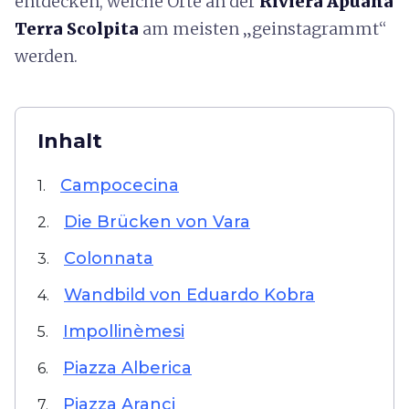
entdecken, welche Orte an der
Riviera Apuana
Terra Scolpita
am meisten „geinstagrammt“
werden.
Inhalt
Campocecina
1.
Die Brücken von Vara
2.
Colonnata
3.
Wandbild von Eduardo Kobra
4.
Impollinèmesi
5.
Piazza Alberica
6.
Piazza Aranci
7.