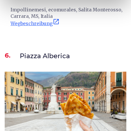
Impollinemesi, ecomurales, Salita Monterosso,
Carrara, MS, Italia
open_in_new
Wegbeschreibung
6.
Piazza Alberica