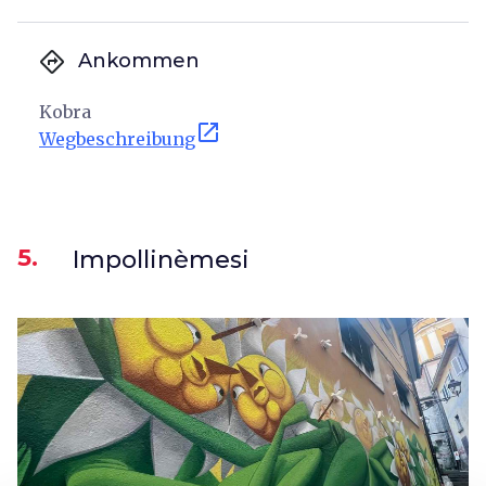
directions
Ankommen
Kobra
open_in_new
Wegbeschreibung
5.
Impollinèmesi