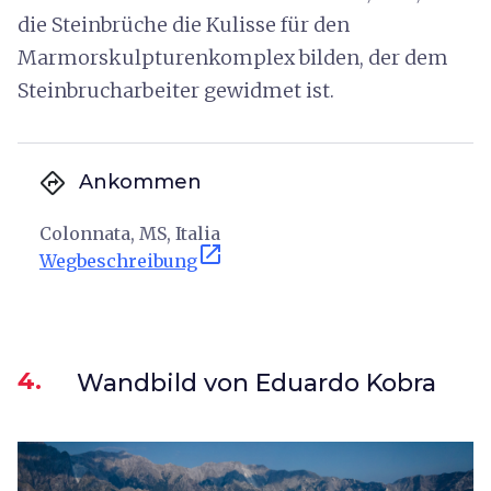
die Steinbrüche die Kulisse für den
Marmorskulpturenkomplex bilden, der dem
Steinbrucharbeiter gewidmet ist.
directions
Ankommen
Colonnata, MS, Italia
open_in_new
Wegbeschreibung
4.
Wandbild von Eduardo Kobra