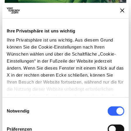
Impollinèmesi - Credit: Yourban2030
Ihre Privatsphäre ist uns wichtig
Ihre Privatsphäre ist uns wichtig. Aus diesem Grund
können Sie die Cookie-Einstellungen nach Ihren
Apropos Wandmalerei: In unserer Fotogalerie
Wünschen wählen und über die Schaltfläche „Cookie-
darf das neueste Werk nicht fehlen. In Carrara
Einstellungen“ in der Fußzeile der Website jederzeit
entstand auf der Freitreppe von Monterosso
ändern. Wenn Sie dieses Fenster mit einem Klick auf das
das erste multimediale Öko-Wandbild Italiens
X in der rechten oberen Ecke schließen, können Sie
Ihren Besuch der Website fortsetzen, während nur die für
mit dem Titel
Impollinèmesi
. Das Gemälde,
die Nutzung dieser Website unbedingt erforderlichen
ein Werk des Straßenkünstlers Zed1, ist eine
Cookies auf Ihrem Gerät gespeichert werden. Für alle
Hommage an die Bienen und soll das
anderen Arten von Cookies benötigen wir Ihre
Einwilligungsauswahl
Bewusstsein für die lebenswichtige Bedeutung
Zustimmung.
Notwendig
dieser wunderbaren Insekten in unserem
Ökosystem sensibilisieren. Begleitet wird es
Präferenzen