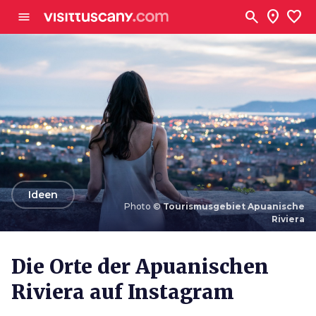
Zum Hauptinhalt
search
location_on
favorite
menu
arrow_back
Ideen
Photo ©
Tourismusgebiet Apuanische
Riviera
Photo ©
Tourismusgebiet Apuanische Riviera
Die Orte der Apuanischen
Riviera auf Instagram