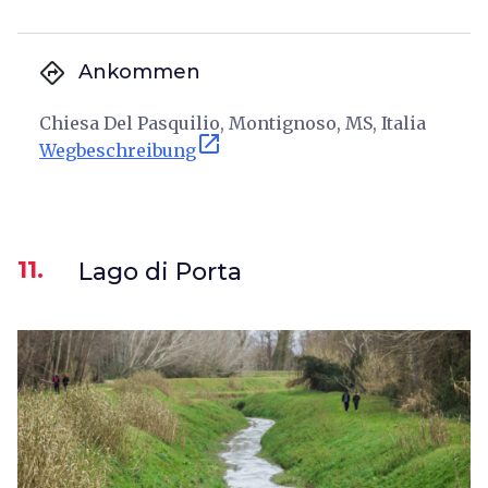
directions
Ankommen
Chiesa Del Pasquilio, Montignoso, MS, Italia
open_in_new
Wegbeschreibung
11.
Lago di Porta