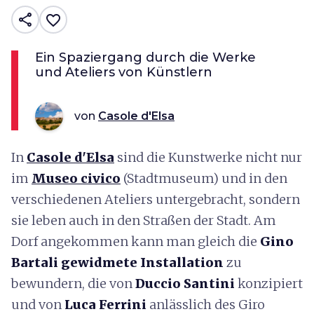
share
favorite_border
Ein Spaziergang durch die Werke
und Ateliers von Künstlern
von
Casole d'Elsa
In
Casole d'Elsa
sind die Kunstwerke nicht nur
im
Museo civico
(Stadtmuseum) und in den
verschiedenen Ateliers untergebracht, sondern
sie leben auch in den Straßen der Stadt. Am
Dorf angekommen kann man gleich die
Gino
Bartali gewidmete Installation
zu
bewundern, die von
Duccio Santini
konzipiert
und von
Luca Ferrini
anlässlich des Giro