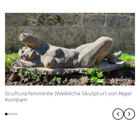
Scultura femminile (Weibliche Skulptur) von Nigel
Konstam
chevron_left
chevron_right