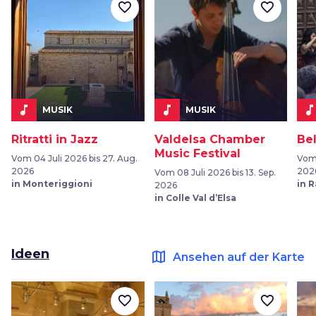
favorite_border
favorite_border
music_note
music_note
music_not
MUSIK
MUSIK
Ritratti in Jazz
Valdelsa Chamber
Be
Music Festival
Vom 04 Juli 2026 bis 27. Aug.
Vom 
2026
202
Vom 08 Juli 2026 bis 13. Sep.
in Monteriggioni
in 
2026
in Colle Val d’Elsa
Ideen
map
Ansehen auf der Karte
favorite_border
favorite_border