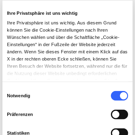
Künstlern bemalt wurden, kleine Schätze, die
man bei einem Spaziergang durch die Straßen
Ihre Privatsphäre ist uns wichtig
entdecken kann. Entlang der Hauptstraße
Ihre Privatsphäre ist uns wichtig. Aus diesem Grund
befinden sich die
Töpferwerkstatt von
können Sie die Cookie-Einstellungen nach Ihren
Wünschen wählen und über die Schaltfläche „Cookie-
Martabì
, doch auch das Atelier von
Linda
Einstellungen“ in der Fußzeile der Website jederzeit
Leupold
und die
Galerie „iSculpture“
.
ändern. Wenn Sie dieses Fenster mit einem Klick auf das
X in der rechten oberen Ecke schließen, können Sie
In der Via San Niccolò hingegen befindet sich
Ihren Besuch der Website fortsetzen, während nur die für
das
Atelier von Anna Morandi
, die
die Nutzung dieser Website unbedingt erforderlichen
zusammen mit ihrem Ehemann
Mario
Cookies auf Ihrem Gerät gespeichert werden. Für alle
Mancini
die Räumlichkeiten der alten
anderen Arten von Cookies benötigen wir Ihre
Einwilligungsauswahl
Zustimmung.
Notwendig
Bäckerei von Casole wiederbelebt hat; ein
Stück weiter befindet sich das Atelier des
Präferenzen
Bildhauers
Paolo Morandi
, Autor von
Il
Dubbio
(Der Zweifel), das von Philippe Daverio
vorgestellt wurde. Für diejenigen, die Kunst
Statistiken