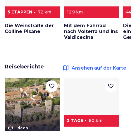
5 ETAPPEN
72 km
12,9 km
4
Die Weinstraße der
Mit dem Fahrrad
Di
Colline Pisane
nach Volterra und ins
ei
Valdicecina
Ge
Reiseberichte
map
Ansehen auf der Karte
favorite_border
favorite_border
2 TAGE
80 km
color_lens
Ideen