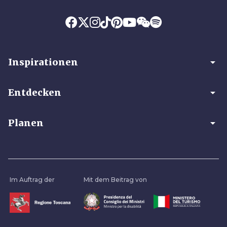
arrow_drop_down
Inspirationen
arrow_drop_down
Entdecken
arrow_drop_down
Planen
Im Auftrag der
Mit dem Beitrag von