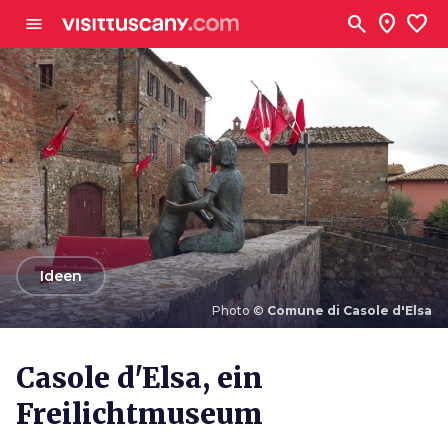
Zum Hauptinhalt
search
location_on
favorite
menu
arrow_back
Ideen
Photo ©
Comune di Casole d'Elsa
Photo ©
Comune di Casole d'Elsa
Casole d'Elsa, ein
Freilichtmuseum