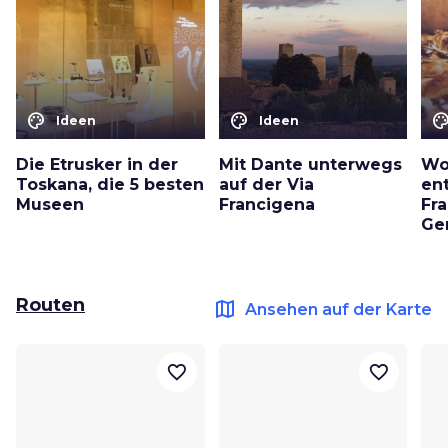
color_lens
color_lens
color_le
Ideen
Ideen
Die Etrusker in der
Mit Dante unterwegs
Wo
Toskana, die 5 besten
auf der Via
en
Museen
Francigena
Fr
Ger
Routen
map
Ansehen auf der Karte
favorite_border
favorite_border