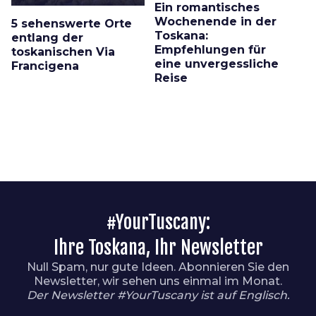
Ein romantisches
Wochenende in der
5 sehenswerte Orte
Toskana:
entlang der
Empfehlungen für
toskanischen Via
eine unvergessliche
Francigena
Reise
#YourTuscany:
Ihre Toskana, Ihr Newsletter
Null Spam, nur gute Ideen. Abonnieren Sie den
Newsletter, wir sehen uns einmal im Monat.
Der Newsletter #YourTuscany ist auf Englisch.