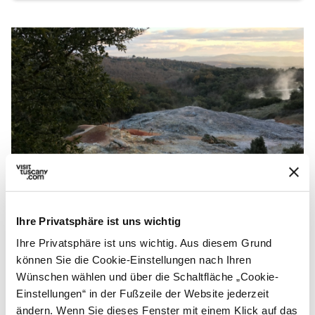
Blick auf den Parco delle Biancane - Photo © Marta
Ihre Privatsphäre ist uns wichtig
Mancini
Ihre Privatsphäre ist uns wichtig. Aus diesem Grund
können Sie die Cookie-Einstellungen nach Ihren
chevron_left
chevron_right
Wünschen wählen und über die Schaltfläche „Cookie-
Einstellungen“ in der Fußzeile der Website jederzeit
Zweite Etappe
2.
expand_more
ändern. Wenn Sie dieses Fenster mit einem Klick auf das