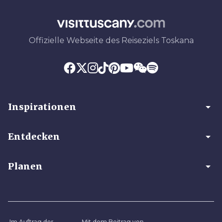
Offizielle Webseite des Reiseziels Toskana
arrow_drop_down
Inspirationen
arrow_drop_down
Entdecken
arrow_drop_down
Planen
Im Auftrag der
Mit dem Beitrag von