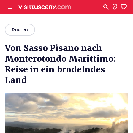
Zum Hauptinhalt
search
location_on
favorite
menu
arrow_back
Routen
Von Sasso Pisano nach
Monterotondo Marittimo:
Reise in ein brodelndes
Land