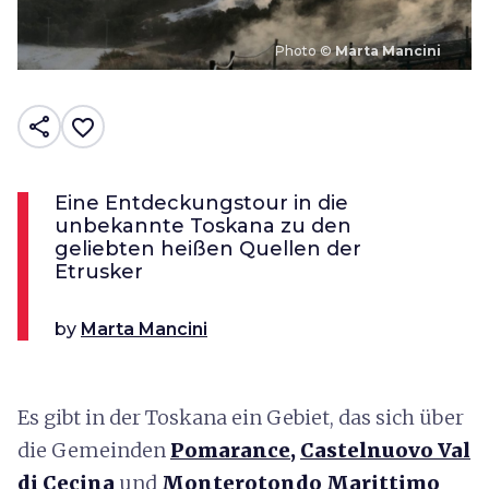
Photo ©
Marta Mancini
share
favorite_border
Eine Entdeckungstour in die
unbekannte Toskana zu den
geliebten heißen Quellen der
Etrusker
by
Marta Mancini
Es gibt in der Toskana ein Gebiet, das sich über
die Gemeinden
Pomarance,
Castelnuovo Val
di Cecina
und
Monterotondo Marittimo