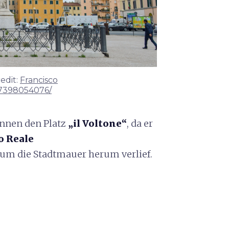
redit:
Francisco
27398054076/
ennen den Platz
„il Voltone“
, da er
o Reale
 um die Stadtmauer herum verlief.