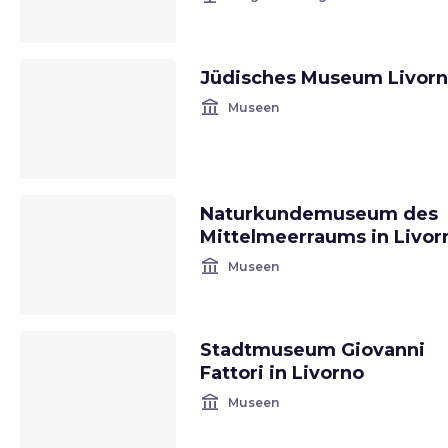
Jüdisches Museum Livor
account_balance
Museen
Naturkundemuseum des
Mittelmeerraums in Livor
account_balance
Museen
Stadtmuseum Giovanni
Fattori in Livorno
account_balance
Museen