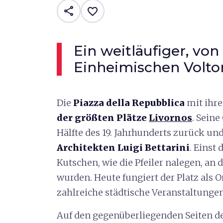
share
favorite_border
Ein weitläufiger, von
Einheimischen Volto
Die
Piazza della Repubblica
mit ihr
der größten Plätze
Livornos
. Seine
Hälfte des 19. Jahrhunderts zurück un
Architekten Luigi Bettarini
. Einst 
Kutschen, wie die Pfeiler nalegen, an
wurden. Heute fungiert der Platz als 
zahlreiche städtische Veranstaltunge
Auf den gegenüberliegenden Seiten de