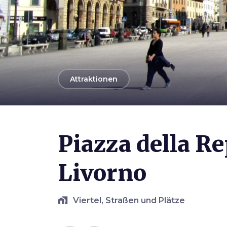
arrow_back
Attraktionen
Photo ©
Luca Aless
Piazza della Re
Livorno
home_work
Viertel, Straßen und Plätze