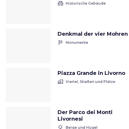
castle
Historische Gebäude
Denkmal der vier Mohren
tour
Monumente
Piazza Grande in Livorno
home_work
Viertel, Straßen und Plätze
Der Parco dei Monti
Livornesi
nature
Berge und Hügel