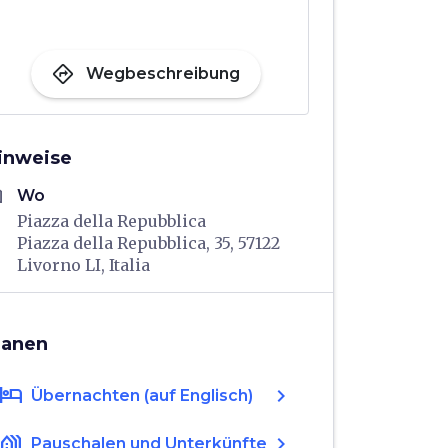
directions
Wegbeschreibung
inweise
me
Wo
Piazza della Repubblica
Piazza della Repubblica, 35, 57122
Livorno LI, Italia
lanen
hotel
chevron_right
Übernachten (auf Englisch)
holiday_village
chevron_right
Pauschalen und Unterkünfte