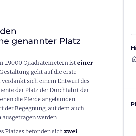
 den
ne genannter Platz
H
ho
en 1.9000 Quadratemetern ist
einer
 Gestaltung geht auf die erste
d verdankt sich einem Entwurf des
diente der Platz der Durchfahrt der
 denen die Pferde angebunden
P
Ort der Begegnung, auf dem auch
n ausgetragen werden.
s Platzes befonden sich
zwei