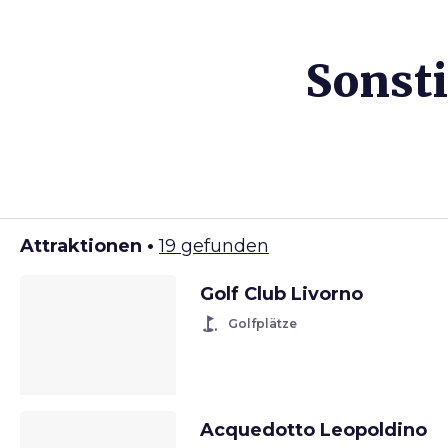
Sonsti
Attraktionen •
19 gefunden
Golf Club Livorno
golf_course
Golfplätze
Acquedotto Leopoldino