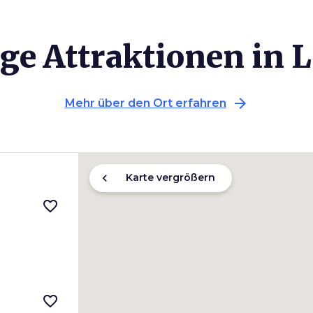
ge Attraktionen in 
arrow_forward
Mehr über den Ort erfahren
chevron_left
Karte vergrößern
favorite_border
favorite_border