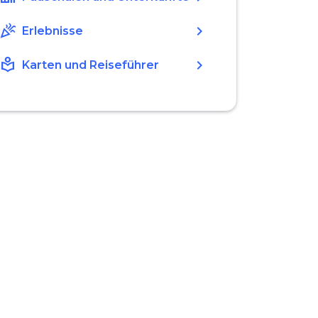
celebration
chevron_right
Erlebnisse
local_library
chevron_right
Karten und Reiseführer