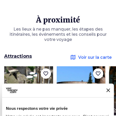
À proximité
Les lieux à ne pas manquer, les étapes des
itinéraires, les événements et les conseils pour
votre voyage
Attractions
map
Voir sur la carte
favorite_border
favorite_border
Nous respectons votre vie privée
photo_camera
photo_camera
photo_cam
Attractions
Attractions