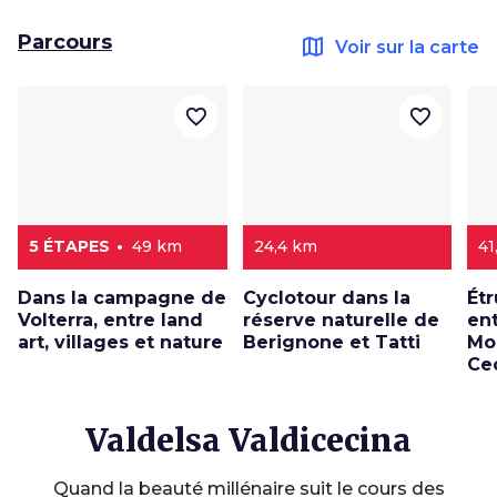
Parcours
map
Voir sur la carte
favorite_border
favorite_border
5 ÉTAPES
49 km
24,4 km
41
Dans la campagne de
Cyclotour dans la
Ét
Volterra, entre land
réserve naturelle de
ent
art, villages et nature
Berignone et Tatti
Mon
Ce
Valdelsa Valdicecina
Quand la beauté millénaire suit le cours des