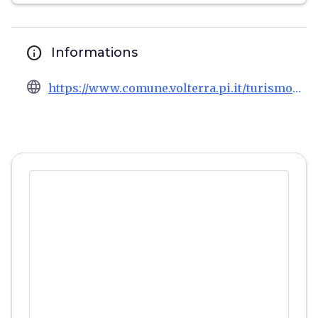
info
Informations
language
https://www.comune.volterra.pi.it/turismo