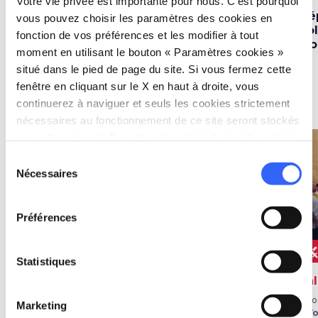
Votre vie privée est importante pour nous. C'est pourquoi
Théâtre romain et
Forteresse
Dé
vous pouvez choisir les paramètres des cookies en
acropole étrusque de
médicéenne de
Vo
fonction de vos préférences et les modifier à tout
Volterra
Volterra
Fi
moment en utilisant le bouton « Paramètres cookies »
situé dans le pied de page du site. Si vous fermez cette
fenêtre en cliquant sur le X en haut à droite, vous
Évènements
map
continuerez à naviguer et seuls les cookies strictement
Voir sur la carte
nécessaires au fonctionnement de ce site seront stockés
sur votre appareil. Pour tous les autres types de cookies,
favorite_border
favorite_border
nous avons besoin de votre consentement.
Sélection
Nécessaires
du
consentement
Préférences
FOIRES, FÊTES ET
shopping_basket
FOLKLORE
MARCHÉS
Statistiques
Volterra AD 1398
Volterragusto
Pal
Le 9 et 16 août 2025
Fin octobre - Début novembre
25 
Marketing
à Volterra
à Volterra
à V