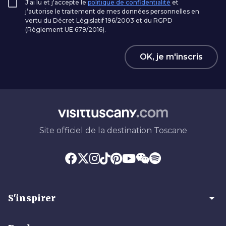
J'ai lu et j'accepte le
politique de confidentialité
et
j’autorise le traitement de mes données personnelles en
vertu du Décret Législatif 196/2003 et du RGPD
(Règlement UE 679/2016).
OK, je m'inscris
Site officiel de la destination Toscane
arrow_drop_down
S'inspirer