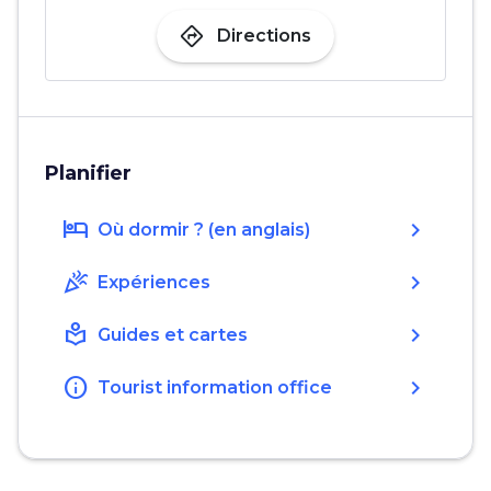
directions
Directions
Planifier
hotel
chevron_right
Où dormir ? (en anglais)
celebration
chevron_right
Expériences
local_library
chevron_right
Guides et cartes
info
chevron_right
Tourist information office