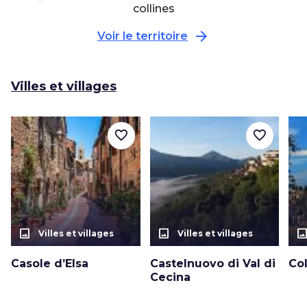
collines
arrow_forward
Voir le territoire
Villes et villages
favorite_border
favorite_border
photo_size_select_actual
photo_size_select_actual
photo_size_select_a
Villes et villages
Villes et villages
Casole d’Elsa
Castelnuovo di Val di
Col
Cecina