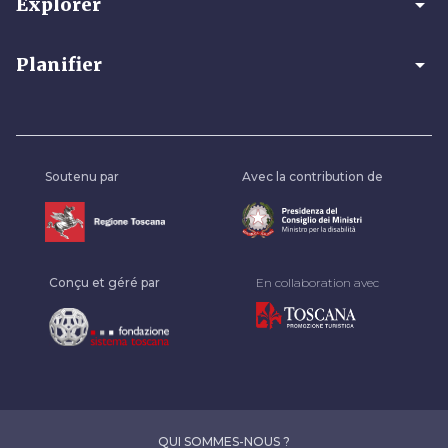
arrow_drop_down
Explorer
arrow_drop_down
Planifier
Soutenu par
Avec la contribution de
Conçu et géré par
En collaboration avec
QUI SOMMES-NOUS ?