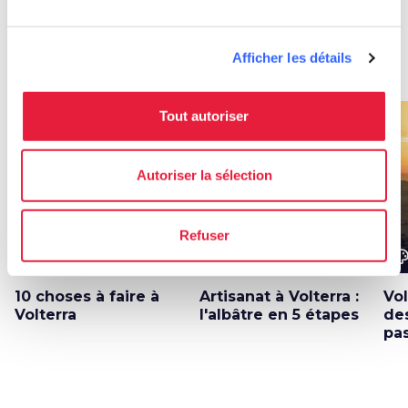
Afficher les détails
Idées
map
Voir sur la carte
Tout autoriser
favorite_border
favorite_border
Autoriser la sélection
Refuser
color_lens
color_lens
color_le
Idées
Idées
10 choses à faire à
Artisanat à Volterra :
Vol
Volterra
l'albâtre en 5 étapes
de
pa