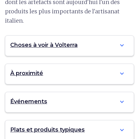
dont les artefacts sont aujourd'hui l'un des
produits les plus importants de l'artisanat
italien.
expand_more
Choses à voir à Volterra
expand_more
À proximité
expand_more
Événements
expand_more
Plats et produits typiques