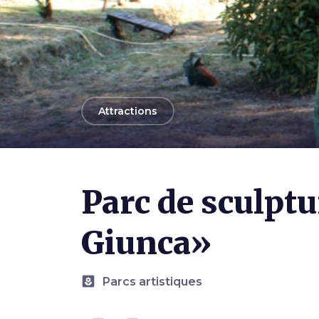
arrow_back
Attractions
Photo ©
Associazione La Torre
Parc de sculpt
Giunca»
yard
Parcs artistiques