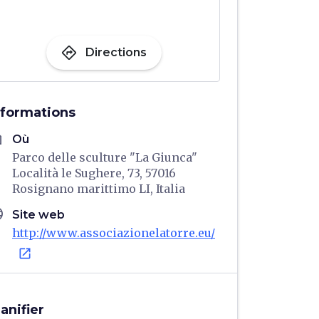
directions
Directions
nformations
me
Où
Parco delle sculture "La Giunca"
Località le Sughere, 73, 57016
Rosignano marittimo LI, Italia
age
Site web
http://www.associazionelatorre.eu/
open_in_new
lanifier