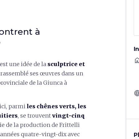
contrent à
o
I
ho
est une idée de la
sculptrice et
 rassemblé ses œuvres dans un
provinciale de la Giunca à
langu
ici, parmi
les chênes verts, les
uitiers
, se trouvent
vingt-cinq
 de la production de Frittelli
s années quatre-vingt-dix avec
P