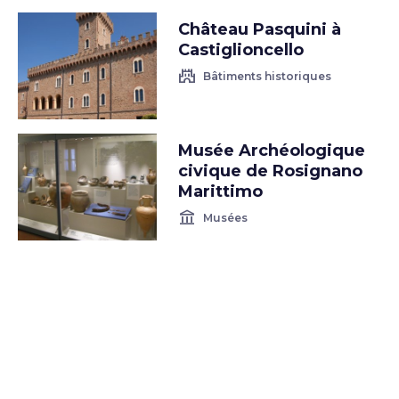
Château Pasquini à
Castiglioncello
castle
Bâtiments historiques
Musée Archéologique
civique de Rosignano
Marittimo
account_balance
Musées