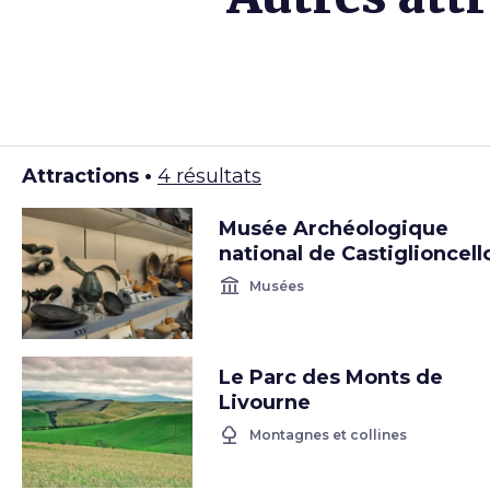
Attractions •
4 résultats
Musée Archéologique
national de Castiglioncell
account_balance
Musées
Le Parc des Monts de
Livourne
nature
Montagnes et collines