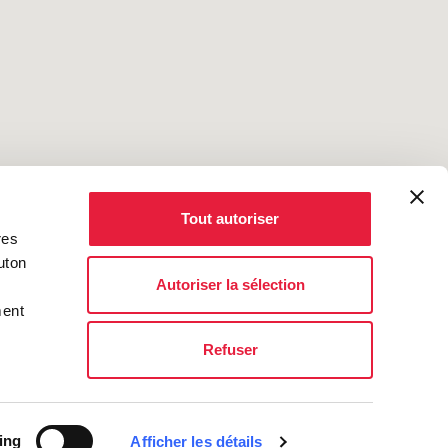
Tout autoriser
res
uton
Autoriser la sélection
ment
Refuser
ing
Afficher les détails