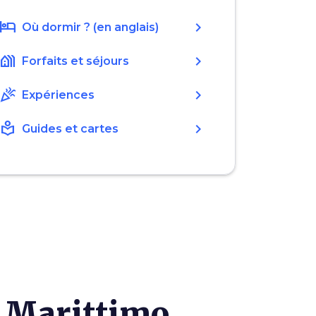
hotel
chevron_right
Où dormir ? (en anglais)
holiday_village
chevron_right
Forfaits et séjours
celebration
chevron_right
Expériences
local_library
chevron_right
Guides et cartes
o Marittimo