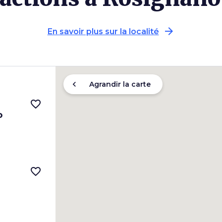
arrow_forward
En savoir plus sur la localité
chevron_left
Agrandir la carte
favorite_border
o
favorite_border