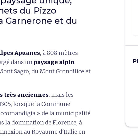
 paysage unique,
ets du Pizzo
ta Garnerone et du
Alpes Apuanes
, à 808 mètres
P
mergé dans un
paysage alpin
ont Sagro, du Mont Grondilice et
s très anciennes
, mais les
 1305, lorsque la Commune
accomandigia » de la municipalité
ous la domination de Florence, à
 annexion au Royaume d'Italie en