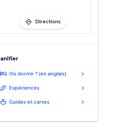
directions
Directions
lanifier
hotel
chevron_right
Où dormir ? (en anglais)
celebration
chevron_right
Expériences
local_library
chevron_right
Guides et cartes