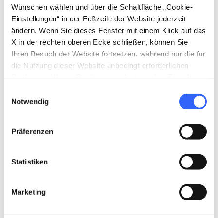
Wünschen wählen und über die Schaltfläche „Cookie-
Einstellungen“ in der Fußzeile der Website jederzeit
Vinca ist schmerzlich bekannt für die
ändern. Wenn Sie dieses Fenster mit einem Klick auf das
Ereignisse am Ende des Zweiten Weltkriegs. Im
X in der rechten oberen Ecke schließen, können Sie
August 1944 wurde die Stadt von der Brutalität
Ihren Besuch der Website fortsetzen, während nur die für
der Nazis und Faschisten heimgesucht, die in
die Nutzung dieser Website unbedingt erforderlichen
Cookies auf Ihrem Gerät gespeichert werden. Für alle
einem Massaker gipfelte, bei dem 142
anderen Arten von Cookies benötigen wir Ihre
Einwilligungsauswahl
Menschen, hauptsächlich Frauen und Kinder,
Zustimmung.
Notwendig
ermordet wurden. Ein Weg durch das Dorf
erzählt von den Ereignissen dieser tragischen
Präferenzen
Tage und verbindet die verschiedenen
Denkmäler, die als bleibende Erinnerung und
Statistiken
Warnung errichtet wurden, um sicherzustellen,
dass sich ähnliche tragische Ereignisse nie
Marketing
wieder ereignen.