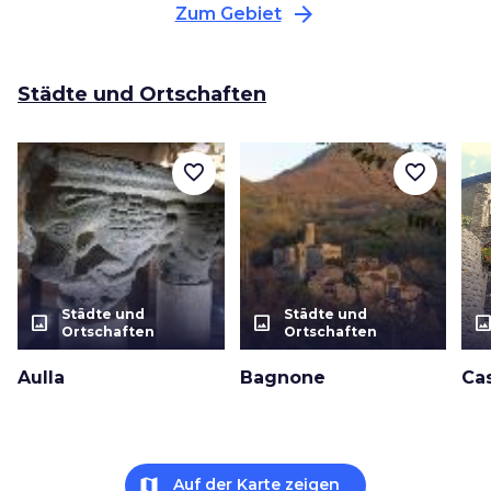
arrow_forward
Zum Gebiet
Städte und Ortschaften
favorite_border
favorite_border
Städte und
Städte und
photo_size_select_actual
photo_size_select_actual
photo_size_select_a
Ortschaften
Ortschaften
Aulla
Bagnone
Cas
map
Auf der Karte zeigen