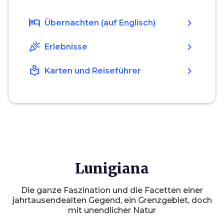
hotel
chevron_right
Übernachten (auf Englisch)
celebration
chevron_right
Erlebnisse
local_library
chevron_right
Karten und Reiseführer
Lunigiana
Die ganze Faszination und die Facetten einer
jahrtausendealten Gegend, ein Grenzgebiet, doch
mit unendlicher Natur