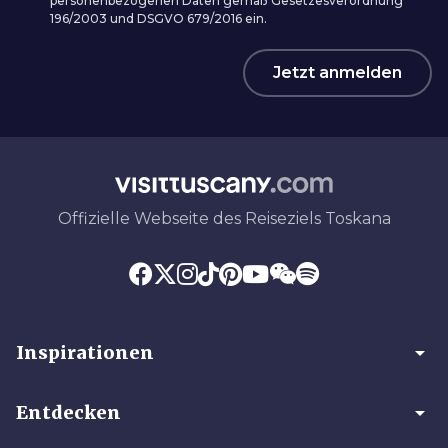
personenbezogenen Daten gemäß Gesetzesverordnung
196/2003 und DSGVO 679/2016 ein.
Jetzt anmelden
Offizielle Webseite des Reiseziels Toskana
arrow_drop_down
Inspirationen
arrow_drop_down
Entdecken