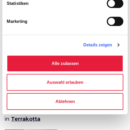
Statistiken
category
Kategorie
Marketing
Terrakotta
Details zeigen
Planen
Alle zulassen
celebration
chevron_right
Erlebnisse
Auswahl erlauben
Ablehnen
Andere kunsthandwerkliche Produkte
in
Terrakotta