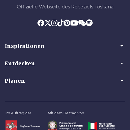
Offizielle Webseite des Reiseziels Toskana
arrow_drop_down
Inspirationen
arrow_drop_down
Entdecken
arrow_drop_down
Planen
Im Auftrag der
Mit dem Beitrag von