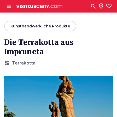
Zum Hauptinhalt
search
location_on
favorite
menu
arrow_back
Kunsthandwerkliche Produkte
Die Terrakotta aus
Impruneta
dashboard
Terrakotta