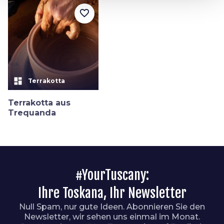
favorite_border
dashboard
Terrakotta
Terrakotta aus
Trequanda
#YourTuscany:
Ihre Toskana, Ihr Newsletter
Null Spam, nur gute Ideen. Abonnieren Sie den
Newsletter, wir sehen uns einmal im Monat.