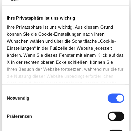
Traditionell wurden aus Terrakotta Gefäße,
Schüsseln, Geschirr und Ziegel hergestellt; in
Impruneta
spezialisierte man sich auf die
Ihre Privatsphäre ist uns wichtig
Herstellung von
orci
, großen Krügen für
Öl
und
Ihre Privatsphäre ist uns wichtig. Aus diesem Grund
können Sie die Cookie-Einstellungen nach Ihren
Wein
, und weiteren Gefäßen für die typischen
Wünschen wählen und über die Schaltfläche „Cookie-
Produkte der Gegend.
Einstellungen“ in der Fußzeile der Website jederzeit
ändern. Wenn Sie dieses Fenster mit einem Klick auf das
Im Laufe der Jahrhunderte wurden mit der
X in der rechten oberen Ecke schließen, können Sie
besonders widerstandsfähigen Terrakotta
Ihren Besuch der Website fortsetzen, während nur die für
Dächer gedeckt, Gärten geschmückt und
die Nutzung dieser Website unbedingt erforderlichen
Cookies auf Ihrem Gerät gespeichert werden. Für alle
Fassaden dekoriert. Die
Tradition der
anderen Arten von Cookies benötigen wir Ihre
Einwilligungsauswahl
Terrakotta aus Impruneta
ist auch heute
Zustimmung.
Notwendig
noch lebendig und die Erzeugnisse der kleinen
und großen Werkstätten der Gegend sind
Präferenzen
sowohl im Bauwesen wie für Gärten und in der
Inneneinrichtung gefragt.