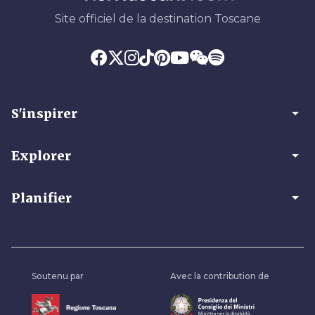
Site officiel de la destination Toscane
arrow_drop_down
S'inspirer
arrow_drop_down
Explorer
arrow_drop_down
Planifier
Soutenu par
Avec la contribution de