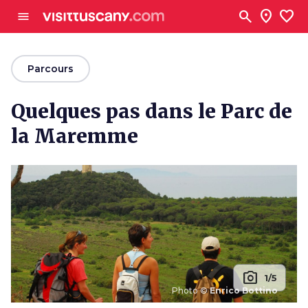
Aller au contenu principal
search
location_on
favorite
menu
arrow_back
Parcours
Quelques pas dans le Parc de
la Maremme
photo_camera
1/5
Photo ©
Enrico Bottino