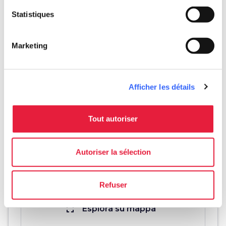
Statistiques
map
Voir sur la carte
Marketing
Afficher les détails
Tout autoriser
Autoriser la sélection
Refuser
fullscreen
Esplora su mappa