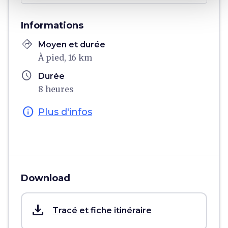
Informations
directions
Moyen et durée
À pied, 16 km
schedule
Durée
8 heures
info
Plus d'infos
Download
save_alt
Tracé et fiche itinéraire