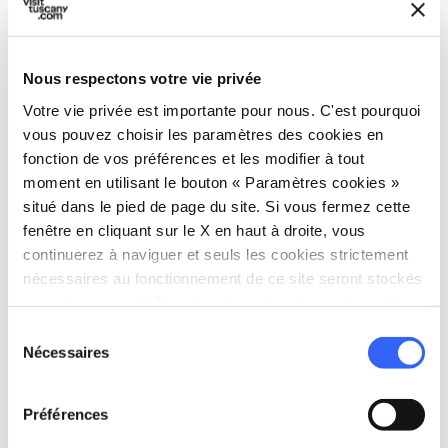
2.
expand_more
Torre di Collelungo
Nous respectons votre vie privée
map
Voir sur la carte
Votre vie privée est importante pour nous. C'est pourquoi
vous pouvez choisir les paramètres des cookies en
fonction de vos préférences et les modifier à tout
moment en utilisant le bouton « Paramètres cookies »
TROISIÈME ÉTAPE
3.
expand_more
situé dans le pied de page du site. Si vous fermez cette
Plage et Torre di Castel
fenêtre en cliquant sur le X en haut à droite, vous
Marino
continuerez à naviguer et seuls les cookies strictement
nécessaires au fonctionnement de ce site seront stockés
sur votre appareil. Pour tous les autres types de cookies,
map
Voir sur la carte
nous avons besoin de votre consentement.
Sélection
Nécessaires
du
consentement
Préférences
QUATRIÈME ÉTAPE
4.
expand_more
Pineta Granducale