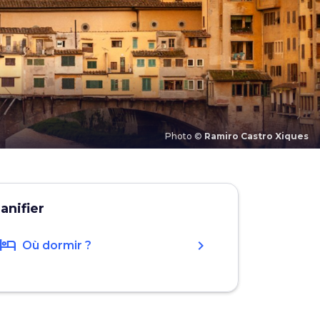
Photo ©
Ramiro Castro Xiques
lanifier
hotel
chevron_right
Où dormir ?