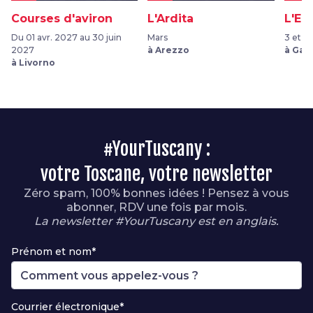
Courses d'aviron
L'Ardita
L'Er
Du 01 avr. 2027 au 30 juin
Mars
3 et 4
2027
à Arezzo
à Gaio
à Livorno
#YourTuscany :
votre Toscane, votre newsletter
Zéro spam, 100% bonnes idées ! Pensez à vous
abonner, RDV une fois par mois.
La newsletter #YourTuscany est en anglais.
Prénom et nom*
Courrier électronique*