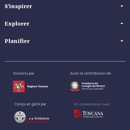
arrow_drop_down
S'inspirer
arrow_drop_down
Explorer
arrow_drop_down
Planifier
Soutenu par
Avec la contribution de
Conçu et géré par
En collaboration avec