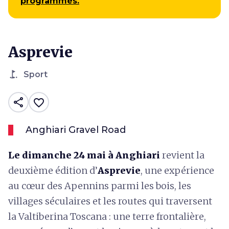
programmés.
Asprevie
golf_course
Sport
share
favorite_border
Anghiari Gravel Road
Le dimanche 24 mai à Anghiari
revient la
deuxième édition d’
Asprevie
, une expérience
au cœur des Apennins parmi les bois, les
villages séculaires et les routes qui traversent
la Valtiberina Toscana : une terre frontalière,