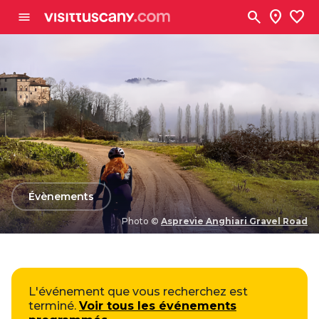
Aller au contenu principal
search
location_on
favorite
menu
arrow_back
Évènements
Photo ©
Asprevie Anghiari Gravel Road
Photo ©
Asprevie Anghiari Gravel Road
L'événement que vous recherchez est
terminé.
Voir tous les événements