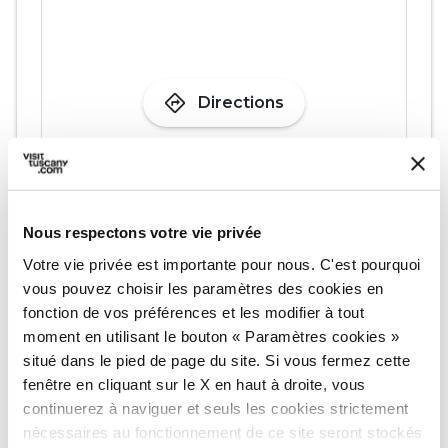
directions
Directions
Informations
home
Où
Nous respectons votre vie privée
Piazza Baldaccio, Anghiari AR, Italia
Votre vie privée est importante pour nous. C'est pourquoi
schedule
Quand
vous pouvez choisir les paramètres des cookies en
Dimanche 24 mai 2026
fonction de vos préférences et les modifier à tout
moment en utilisant le bouton « Paramètres cookies »
email
E-mail
situé dans le pied de page du site. Si vous fermez cette
gravel@asprevie.it
open_in_new
fenêtre en cliquant sur le X en haut à droite, vous
continuerez à naviguer et seuls les cookies strictement
language
Site web
nécessaires au fonctionnement de ce site seront stockés
https://www.asprevie.it/
open_in_new