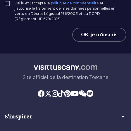
J'ai lu et j'accepte le
politique de confidentialité
et
j’autorise le traitement de mes données personnelles en
vertu du Décret Législatif 196/2003 et du RGPD
(Règlement UE 679/2016).
OK, je m'inscris
Site officiel de la destination Toscane
arrow_drop_down
S'inspirer