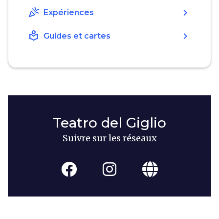
celebration
chevron_right
Expériences
local_library
chevron_right
Guides et cartes
Teatro del Giglio
Suivre sur les réseaux