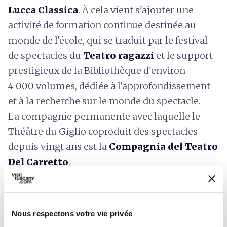
Lucca Classica
. À cela vient s'ajouter une
activité de formation continue destinée au
monde de l'école, qui se traduit par le festival
de spectacles du
Teatro ragazzi
et le support
prestigieux de la Bibliothèque d'environ
4 000 volumes, dédiée à l'approfondissement
et à la recherche sur le monde du spectacle.
La compagnie permanente avec laquelle le
Théâtre du Giglio coproduit des spectacles
depuis vingt ans est la
Compagnia del Teatro
Del Carretto
.
Le Théâtre du Giglio a toujours été la référence
artistique de la ville et constitue une étape
Nous respectons votre vie privée
culturelle essentielle dans le panorama de la