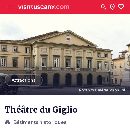
Aller au contenu principal
search
location_on
favorite
menu
arrow_back
Attractions
Photo ©
Davide Papalini
Photo ©
Davide Papalini
Théâtre du Giglio
castle
Bâtiments historiques