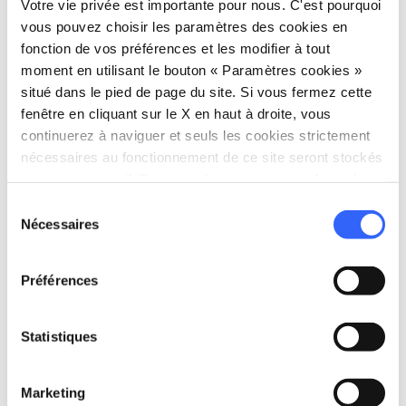
Plaine de Lucques.
Votre vie privée est importante pour nous. C'est pourquoi
vous pouvez choisir les paramètres des cookies en
Informations sur l'accessibilit:
fonction de vos préférences et les modifier à tout
moment en utilisant le bouton « Paramètres cookies »
teatrodelgiglio.it
situé dans le pied de page du site. Si vous fermez cette
fenêtre en cliquant sur le X en haut à droite, vous
continuerez à naviguer et seuls les cookies strictement
nécessaires au fonctionnement de ce site seront stockés
sur votre appareil. Pour tous les autres types de cookies,
nous avons besoin de votre consentement.
Sélection
Nécessaires
du
consentement
Préférences
Statistiques
Marketing
directions
Directions