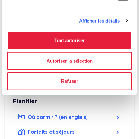
Afficher les détails
Informations
home
Où
Tout autoriser
Teatro del Giglio
Piazza del Giglio, 13/15, 55100 Lucca LU,
Italia
Autoriser la sélection
language
Site web
https://www.teatrodelgiglio.it/it/
open_in_new
Refuser
Planifier
hotel
chevron_right
Où dormir ? (en anglais)
holiday_village
chevron_right
Forfaits et séjours