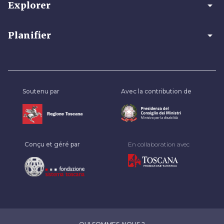
arrow_drop_down
Explorer
arrow_drop_down
Planifier
Soutenu par
Avec la contribution de
Conçu et géré par
En collaboration avec