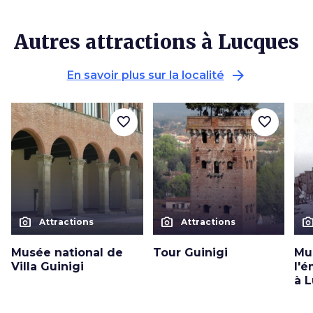
Autres attractions à Lucques
arrow_forward
En savoir plus sur la localité
favorite_border
favorite_border
photo_camera
photo_camera
photo_cam
Attractions
Attractions
Musée national de
Tour Guinigi
Mu
Villa Guinigi
l'é
à 