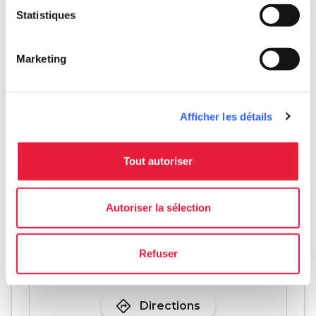
Nicola Gnesi
Statistiques
Marketing
chevron_left
chevron_right
Afficher les détails
Tout autoriser
Autoriser la sélection
Refuser
directions
Directions