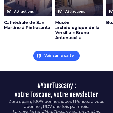
photo_camera
photo_camera
photo_cam
Attractions
Attractions
Cathédrale de San
Musée
Boz
Martino à Pietrasanta
archéologique de la
Versilia « Bruno
Antonucci »
map
Voir sur la carte
#YourTuscany :
votre Toscane, votre newsletter
Zéro spam, 100% bonnes idées ! Pensez à vous
abonner, RDV une fois par mois.
La newsletter #YourTuscany est en anglais.