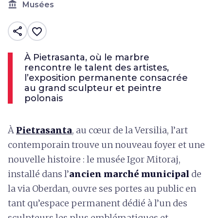
account_balance
Musées
share
favorite_border
À Pietrasanta, où le marbre
rencontre le talent des artistes,
l’exposition permanente consacrée
au grand sculpteur et peintre
polonais
À
Pietrasanta
, au cœur de la Versilia, l’art
contemporain trouve un nouveau foyer et une
nouvelle histoire : le musée Igor Mitoraj,
installé dans l’
ancien marché municipal
de
la via Oberdan, ouvre ses portes au public en
tant qu’espace permanent dédié à l’un des
sculpteurs les plus emblématiques et