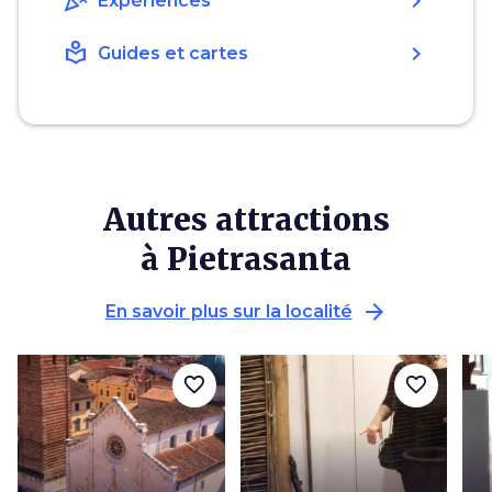
celebration
chevron_right
Expériences
local_library
chevron_right
Guides et cartes
Autres attractions
à Pietrasanta
arrow_forward
En savoir plus sur la localité
favorite_border
favorite_border