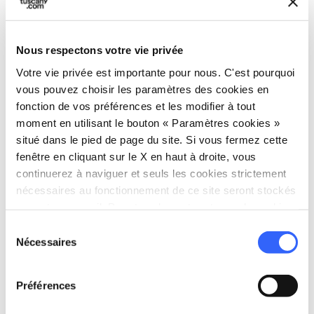
chercheurs et des passionnés du monde entier.
Ce n’est pas seulement un musée, mais un lieu
où la sculpture redevient une expérience
Nous respectons votre vie privée
physique, une présence, une rencontre.
Votre vie privée est importante pour nous. C'est pourquoi
vous pouvez choisir les paramètres des cookies en
fonction de vos préférences et les modifier à tout
moment en utilisant le bouton « Paramètres cookies »
situé dans le pied de page du site. Si vous fermez cette
fenêtre en cliquant sur le X en haut à droite, vous
continuerez à naviguer et seuls les cookies strictement
nécessaires au fonctionnement de ce site seront stockés
sur votre appareil. Pour tous les autres types de cookies,
nous avons besoin de votre consentement.
Sélection
Nécessaires
du
consentement
Préférences
Exposition inaugurale « Mitoraj. Present » au musée
Igor Mitoraj - Photo ©