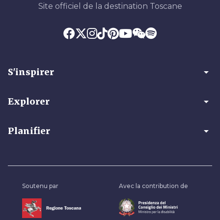
Site officiel de la destination Toscane
arrow_drop_down
S'inspirer
arrow_drop_down
Explorer
arrow_drop_down
Planifier
Soutenu par
Avec la contribution de