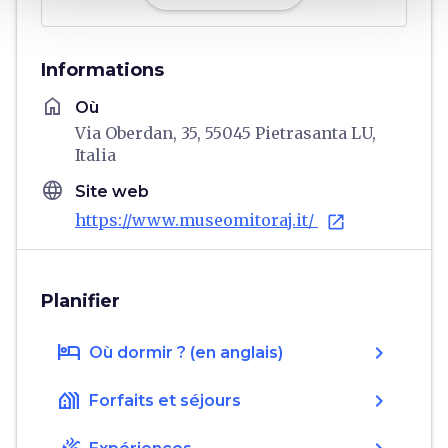
Informations
home
Où
Via Oberdan, 35, 55045 Pietrasanta LU,
Italia
language
Site web
https://www.museomitoraj.it/
open_in_new
Planifier
hotel
chevron_right
Où dormir ? (en anglais)
holiday_village
chevron_right
Forfaits et séjours