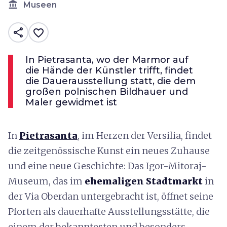
account_balance
Museen
share
favorite_border
In Pietrasanta, wo der Marmor auf
die Hände der Künstler trifft, findet
die Dauerausstellung statt, die dem
großen polnischen Bildhauer und
Maler gewidmet ist
In
Pietrasanta
, im Herzen der Versilia, findet
die zeitgenössische Kunst ein neues Zuhause
und eine neue Geschichte: Das Igor-Mitoraj-
Museum, das im
ehemaligen Stadtmarkt
in
der Via Oberdan untergebracht ist, öffnet seine
Pforten als dauerhafte Ausstellungsstätte, die
einem der bekanntesten und besonders