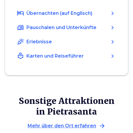
hotel
chevron_right
Übernachten (auf Englisch)
holiday_village
chevron_right
Pauschalen und Unterkünfte
celebration
chevron_right
Erlebnisse
local_library
chevron_right
Karten und Reiseführer
Sonstige Attraktionen
in Pietrasanta
arrow_forward
Mehr über den Ort erfahren