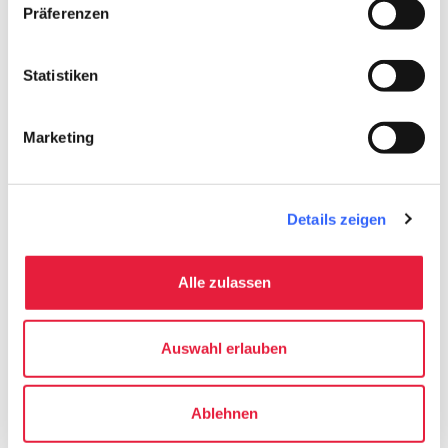
Präferenzen
Statistiken
Eröffnungsausstellung „Mitoraj. Present“ im Igor-
Mitoraj-Museum - Photo ©
Nicola Gnesi
Marketing
Details zeigen
chevron_left
chevron_right
Alle zulassen
Auswahl erlauben
Ablehnen