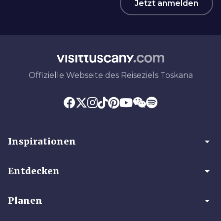
Jetzt anmelden
Offizielle Webseite des Reiseziels Toskana
arrow_drop_down
Inspirationen
arrow_drop_down
Entdecken
arrow_drop_down
Planen