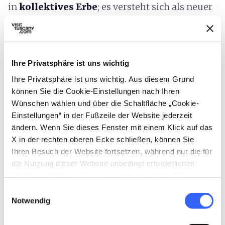
in
kollektives Erbe
; es versteht sich als neuer
Bezugspunkt für zeitgenössische Kunst
in
der Toskana, der Besucher*innen,
Wissenschaftler*innen und
Ihre Privatsphäre ist uns wichtig
Kunstliebhaber*innen aus aller Welt anzieht.
Ihre Privatsphäre ist uns wichtig. Aus diesem Grund
Nicht nur ein Museum, sondern ein Ort, an
können Sie die Cookie-Einstellungen nach Ihren
dem die Skulptur wieder zu einer körperlichen
Wünschen wählen und über die Schaltfläche „Cookie-
Erfahrung, zu Präsenz und Begegnung wird.
Einstellungen“ in der Fußzeile der Website jederzeit
ändern. Wenn Sie dieses Fenster mit einem Klick auf das
X in der rechten oberen Ecke schließen, können Sie
Ihren Besuch der Website fortsetzen, während nur die für
die Nutzung dieser Website unbedingt erforderlichen
Cookies auf Ihrem Gerät gespeichert werden. Für alle
anderen Arten von Cookies benötigen wir Ihre
Einwilligungsauswahl
Zustimmung.
Notwendig