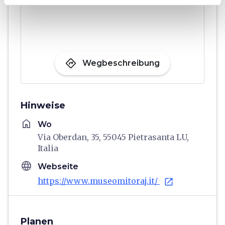
directions
Wegbeschreibung
Hinweise
home
Wo
Via Oberdan, 35, 55045 Pietrasanta LU,
Italia
language
Webseite
https://www.museomitoraj.it/
open_in_new
Planen