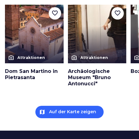
favorite_border
favorite_border
photo_camera
photo_camera
photo_cam
Attraktionen
Attraktionen
Dom San Martino in
Archäologische
Boz
Pietrasanta
Museum "Bruno
Antonucci"
map
Auf der Karte zeigen