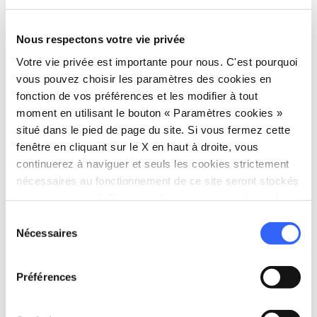
directions
Directions
Nous respectons votre vie privée
Votre vie privée est importante pour nous. C'est pourquoi
vous pouvez choisir les paramètres des cookies en
Informations
fonction de vos préférences et les modifier à tout
home
Où
moment en utilisant le bouton « Paramètres cookies »
situé dans le pied de page du site. Si vous fermez cette
Museo Diocesano d'Arte Sacra di
Popiglio
fenêtre en cliquant sur le X en haut à droite, vous
Piazza della Chiesa, 1, 51020 Popiglio PT,
continuerez à naviguer et seuls les cookies strictement
Italia
nécessaires au fonctionnement de ce site seront stockés
sur votre appareil. Pour tous les autres types de cookies,
language
Site web
nous avons besoin de votre consentement.
Sélection
http://www.ecomuseopt.it/itinerari/arte-
Nécessaires
du
sacra/
open_in_new
consentement
Préférences
Planifier