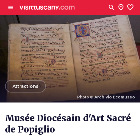
Aller au contenu principal
search
location_on
favorite
menu
arrow_back
Attractions
Photo ©
Archivio Ecomuseo
Photo ©
Archivio Ecomuseo
Musée Diocésain d'Art Sacré
de Popiglio