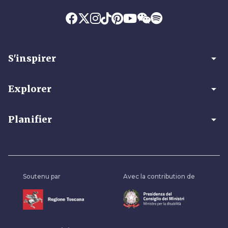
arrow_drop_down
S'inspirer
arrow_drop_down
Explorer
arrow_drop_down
Planifier
Soutenu par
Avec la contribution de