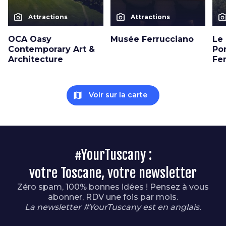
photo_camera
photo_camera
photo_cam
Attractions
Attractions
OCA Oasy
Musée Ferrucciano
Le
Contemporary Art &
Po
Architecture
Fer
map
Voir sur la carte
#YourTuscany :
votre Toscane, votre newsletter
Zéro spam, 100% bonnes idées ! Pensez à vous
abonner, RDV une fois par mois.
La newsletter #YourTuscany est en anglais.