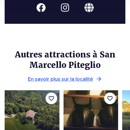
Autres attractions à San
Marcello Piteglio
arrow_forward
En savoir plus sur la localité
favorite_border
favorite_border