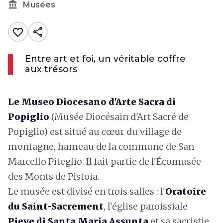
account_balance
Musées
share
favorite_border
Entre art et foi, un véritable coffre
aux trésors
Le Museo Diocesano d'Arte Sacra di
Popiglio
(Musée Diocésain d'Art Sacré de
Popiglio) est situé au cœur du village de
montagne, hameau de la commune de San
Marcello Piteglio. Il fait partie de l'Écomusée
des Monts de Pistoia.
Le musée est divisé en trois salles : l'
Oratoire
du Saint-Sacrement
, l'église paroissiale
Pieve di Santa Maria Assunta
et sa sacristie.