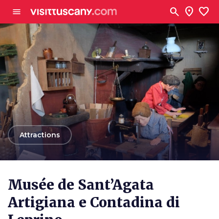
Aller au contenu principal
search
location_on
favorite
menu
arrow_back
Attractions
Musée de Sant’Agata
Artigiana e Contadina di