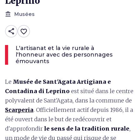
Leprino
account_balance
Musées
share
favorite_border
L'artisanat et la vie rurale à
l'honneur avec des personnages
émouvants
Le
Musée de Sant'Agata Artigiana e
Contadina di Leprino
est situé dans le centre
polyvalent de Sant'Agata, dans la commune de
Scarperia
. Officiellement actif depuis 1986, il a
été ouvert dans le but de redécouvrir et
d'approfondir
le sens de la tradition rurale
,
un mode de vie du passé qui risque de se