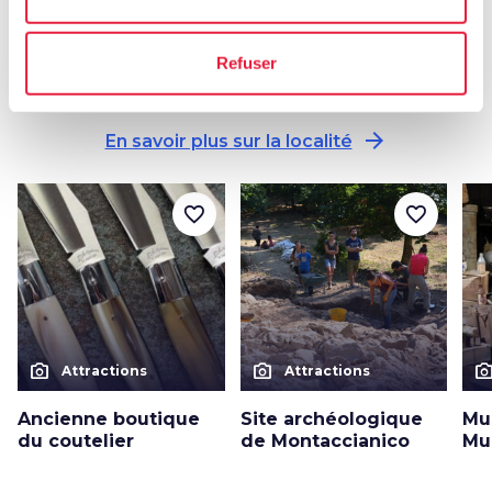
Autres attractions
Refuser
à Scarperia e San Piero
arrow_forward
En savoir plus sur la localité
favorite_border
favorite_border
photo_camera
photo_camera
photo_cam
Attractions
Attractions
Ancienne boutique
Site archéologique
Mu
du coutelier
de Montaccianico
Mu