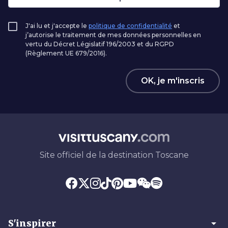
J'ai lu et j'accepte le
politique de confidentialité
et
j’autorise le traitement de mes données personnelles en
vertu du Décret Législatif 196/2003 et du RGPD
(Règlement UE 679/2016).
OK, je m'inscris
Site officiel de la destination Toscane
arrow_drop_down
S'inspirer