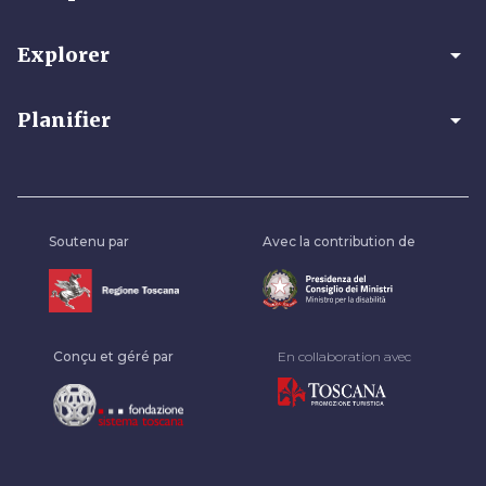
arrow_drop_down
Explorer
arrow_drop_down
Planifier
Soutenu par
Avec la contribution de
Conçu et géré par
En collaboration avec