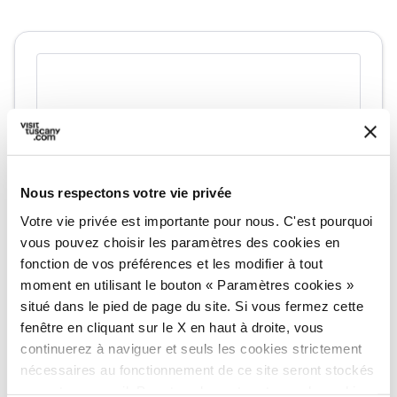
Nous respectons votre vie privée
Votre vie privée est importante pour nous. C'est pourquoi
vous pouvez choisir les paramètres des cookies en
fonction de vos préférences et les modifier à tout
directions
Directions
moment en utilisant le bouton « Paramètres cookies »
situé dans le pied de page du site. Si vous fermez cette
fenêtre en cliquant sur le X en haut à droite, vous
Informations
continuerez à naviguer et seuls les cookies strictement
home
nécessaires au fonctionnement de ce site seront stockés
Où
sur votre appareil. Pour tous les autres types de cookies,