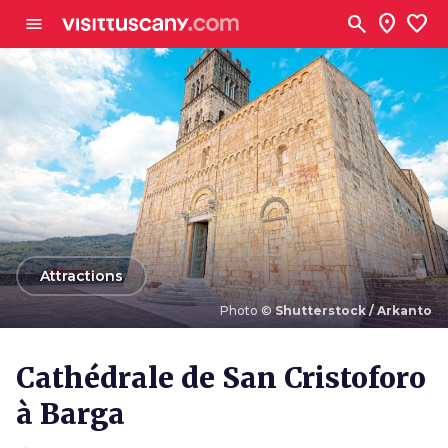
Aller au contenu principal
search
location_on
favorite
menu
arrow_back
Attractions
Photo ©
Shutterstock / Arkanto
Photo ©
Shutterstock / Arkanto
Cathédrale de San Cristoforo
à Barga