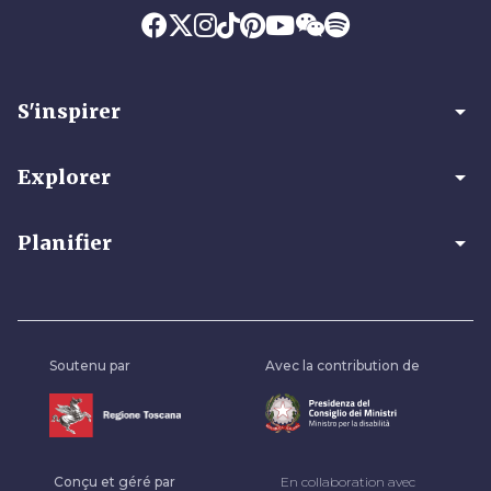
arrow_drop_down
S'inspirer
arrow_drop_down
Explorer
arrow_drop_down
Planifier
Soutenu par
Avec la contribution de
Conçu et géré par
En collaboration avec