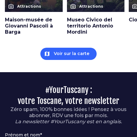
photo_camera
photo_camera
photo_cam
Attractions
Attractions
Maison-musée de
Museo Civico del
Cio
Giovanni Pascoli à
territorio Antonio
Barga
Mordini
map
Voir sur la carte
#YourTuscany :
votre Toscane, votre newsletter
Zéro spam, 100% bonnes idées ! Pensez à vous
abonner, RDV une fois par mois.
La newsletter #YourTuscany est en anglais.
Prénom et nom*