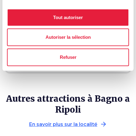
hotel
chevron_right
Où dormir ? (en anglais)
Tout autoriser
holiday_village
chevron_right
Forfaits et séjours
celebration
Autoriser la sélection
chevron_right
Expériences
local_library
chevron_right
Guides et cartes
Refuser
Autres attractions à Bagno a
Ripoli
arrow_forward
En savoir plus sur la localité