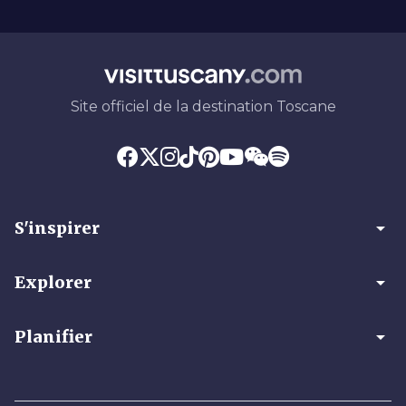
Site officiel de la destination Toscane
arrow_drop_down
S'inspirer
arrow_drop_down
Explorer
arrow_drop_down
Planifier