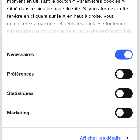
moment en utilisant le bouton « Paramètres cookies »
situé dans le pied de page du site. Si vous fermez cette
fenêtre en cliquant sur le X en haut à droite, vous
continuerez à naviguer et seuls les cookies strictement
nécessaires au fonctionnement de ce site seront stockés
sur votre appareil. Pour tous les autres types de cookies,
nous avons besoin de votre consentement.
Sélection
Nécessaires
directions
Directions
du
consentement
Préférences
Informations
home
Statistiques
Où
Pieve di San Pietro a Ripoli, Via Poggio
della Pieve, Bagno a Ripoli, FI, Italia
Marketing
Planifier
Afficher les détails