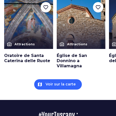
favorite_border
favorite_border
photo_camera
photo_camera
photo_cam
Attractions
Attractions
Oratoire de Santa
Église de San
Ég
Caterina delle Ruote
Donnino a
del
Villamagna
map
Voir sur la carte
#YourTuscany :