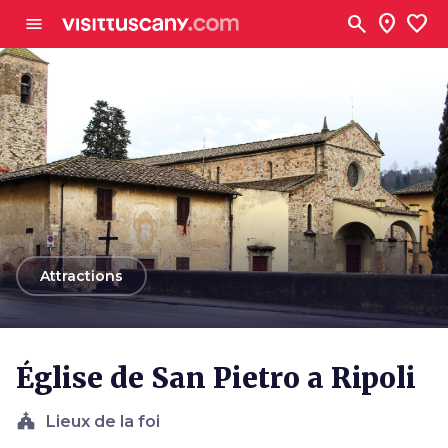
Aller au contenu principal
search
location_on
favorite
menu
arrow_back
Attractions
Église de San Pietro a Ripoli
church
Lieux de la foi