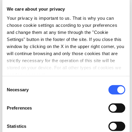
Minibar
We care about your privacy
Safe
Your privacy is important to us. That is why you can
Hair dryer
choose cookie settings according to your preferences
Air conditioner
and change them at any time through the "Cookie
In-room telephone
Settings" button in the footer of the site. If you close this
window by clicking on the X in the upper right corner, you
local_parking
Parking
will continue browsing and only those cookies that are
strictly necessary for the operation of this site will be
Parking
stored on your device. For all other types of cookies we
Garage
need your consent.
sports_basketball
Consent
Sport
Necessary
Selection
Outdoor swimming pool
family_restroom
Services for families
Preferences
Babysitting service
Statistics
work
Business and Mice