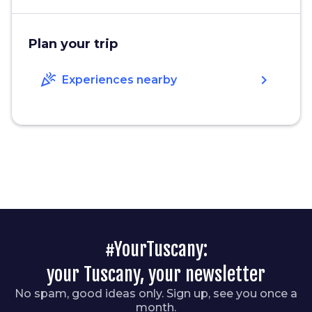
Plan your trip
celebration
chevron_right
Experiences nearby
#YourTuscany:
your Tuscany, your newsletter
No spam, good ideas only. Sign up, see you once a
month.