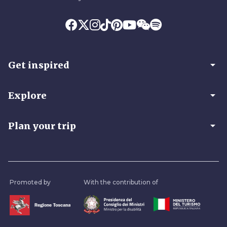
arrow_drop_down
Get inspired
arrow_drop_down
Explore
arrow_drop_down
Plan your trip
Promoted by
With the contribution of