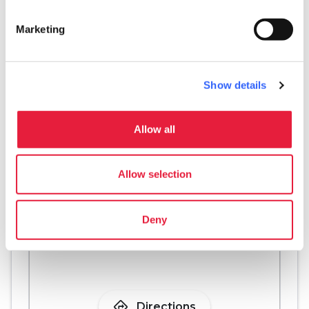
Conference service
Marketing
Meeting room
pets
Pet friendly
Show details
Allow all
Allow selection
Deny
directions
Directions