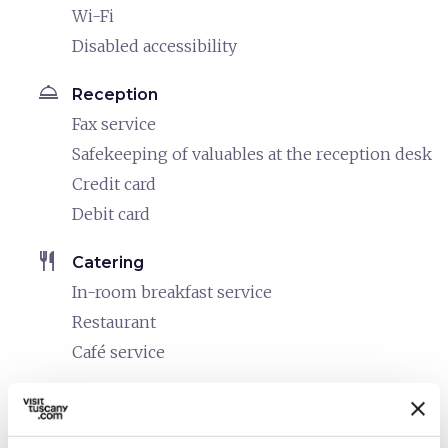
Wi-Fi
Disabled accessibility
room_service
Reception
Fax service
Safekeeping of valuables at the reception desk
Credit card
Debit card
restaurant
Catering
In-room breakfast service
Restaurant
Café service
bed
Rooms
Heating