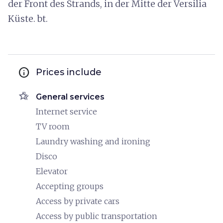
der Front des Strands, in der Mitte der Versilia
Küste. bt.
info
Prices include
hotel_class
General services
Internet service
TV room
Laundry washing and ironing
Disco
Elevator
Accepting groups
Access by private cars
Access by public transportation