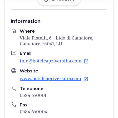
Information
home
Where
Viale Pistelli, 6 - Lido di Camaiore,
Camaiore, 55041, LU
email
Email
info@hotelcapriversilia.com
open_in_new
language
Website
www.hotelcapriversilia.com
open_in_new
phone
Telephone
0584 650001
phone
Fax
0584 650004