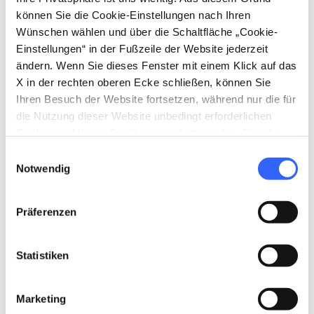
Obst, Gemüse und Süßspeisen
können Sie die Cookie-Einstellungen nach Ihren
place
Wünschen wählen und über die Schaltfläche „Cookie-
Herkunft
Einstellungen“ in der Fußzeile der Website jederzeit
Lunigiana
ändern. Wenn Sie dieses Fenster mit einem Klick auf das
X in der rechten oberen Ecke schließen, können Sie
Ihren Besuch der Website fortsetzen, während nur die für
die Nutzung dieser Website unbedingt erforderlichen
Cookies auf Ihrem Gerät gespeichert werden. Für alle
Andere Spezialitäten in
Obst, Gemüse und
anderen Arten von Cookies benötigen wir Ihre
Süßspeisen
Einwilligungsauswahl
Zustimmung.
Notwendig
favorite_border
favorite_border
Präferenzen
Statistiken
Obst, Gemüse und
Obst, Gemüse und
nutrition
nutrition
nutrition
Süßspeisen
Süßspeisen
Marketing