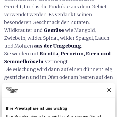
Gericht, für das die Produkte aus dem Gebiet
verwendet werden. Es verdankt seinen
besonderen Geschmack den Zutaten:
Wildkräuter und
Gemüse
wie Mangold,
Zwiebeln, wilder Spinat, wilder Spargel, Lauch
und Möhren
aus der Umgebung
.
Sie werden mit
Ricotta, Pecorino, Eiern und
Semmelbröseln
vermengt.
Die Mischung wird dann auf einen dünnen Teig
gestrichen und im Ofen oder am besten auf den
´
testi
`, den typischen Terrakottascheiben der
Lunigiana, über dem Feuer gebacken.
Ihre Privatsphäre ist uns wichtig
category
Kategorie
Ihre Privatsphäre ist uns wichtig. Aus diesem Grund