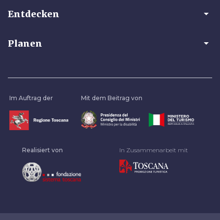
arrow_drop_down
Entdecken
arrow_drop_down
Planen
Im Auftrag der
Mit dem Beitrag von
Realisiert von
In Zusammenarbeit mit