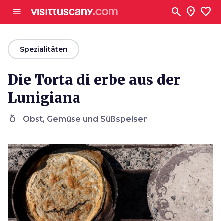
Zum Hauptinhalt
search
location_on
favorite
menu
arrow_back
Spezialitäten
Die Torta di erbe aus der
Lunigiana
nutrition
Obst, Gemüse und Süßspeisen