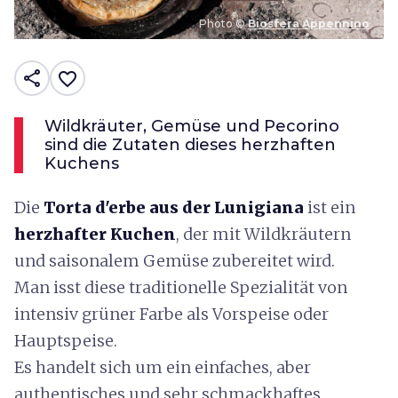
Photo ©
Biosfera Appennino
share
favorite_border
Wildkräuter, Gemüse und Pecorino
sind die Zutaten dieses herzhaften
Kuchens
Die
Torta
d'erbe aus der Lunigiana
ist ein
herzhafter Kuchen
, der mit Wildkräutern
und saisonalem Gemüse zubereitet wird.
Man isst diese traditionelle Spezialität von
intensiv grüner Farbe als Vorspeise oder
Hauptspeise.
Es handelt sich um ein einfaches, aber
authentisches und sehr schmackhaftes