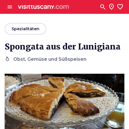
Zum Hauptinhalt
search
location_on
favorite
menu
arrow_back
Spezialitäten
Spongata aus der Lunigiana
nutrition
Obst, Gemüse und Süßspeisen