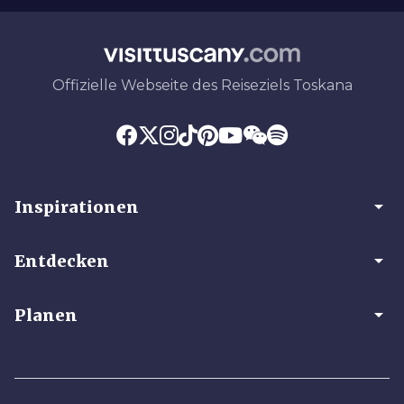
Offizielle Webseite des Reiseziels Toskana
arrow_drop_down
Inspirationen
arrow_drop_down
Entdecken
arrow_drop_down
Planen