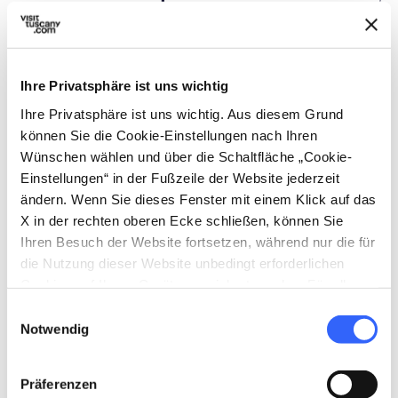
der in zahlreichen Gebieten der Emilia, doch
auch in der oberen Toskana und im östlichen
Ligurien zu finden ist. Hier hat jedes Tal, jede
Ihre Privatsphäre ist uns wichtig
Ortschaft, jede Familie ihr eigenes, sorgsam
Ihre Privatsphäre ist uns wichtig. Aus diesem Grund
gehütetes Rezept.
können Sie die Cookie-Einstellungen nach Ihren
Wünschen wählen und über die Schaltfläche „Cookie-
Einstellungen“ in der Fußzeile der Website jederzeit
expand_more
Merkmale
ändern. Wenn Sie dieses Fenster mit einem Klick auf das
X in der rechten oberen Ecke schließen, können Sie
Ihren Besuch der Website fortsetzen, während nur die für
die Nutzung dieser Website unbedingt erforderlichen
category
Kategorie
Cookies auf Ihrem Gerät gespeichert werden. Für alle
Obst, Gemüse und Süßspeisen
anderen Arten von Cookies benötigen wir Ihre
Einwilligungsauswahl
Zustimmung.
Notwendig
Präferenzen