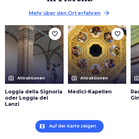
arrow_forward
Mehr über den Ort erfahren
favorite_border
favorite_border
photo_camera
photo_camera
photo_cam
Attraktionen
Attraktionen
Loggia della Signoria
Medici-Kapellen
Ra
oder Loggia dei
Gin
Lanzi
map
Auf der Karte zeigen