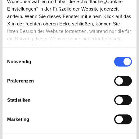
Wünschen wählen und über die Schaltfläche „Cookie-
Einstellungen“ in der Fußzeile der Website jederzeit
ändern. Wenn Sie dieses Fenster mit einem Klick auf das
X in der rechten oberen Ecke schließen, können Sie
Ihren Besuch der Website fortsetzen, während nur die für
die Nutzung dieser Website unbedingt erforderlichen
Cookies auf Ihrem Gerät gespeichert werden. Für alle
directions
Wegbeschreibung
anderen Arten von Cookies benötigen wir Ihre
Einwilligungsauswahl
Zustimmung.
Notwendig
Hinweise
Präferenzen
home
Wo
Abbazia di San Miniato a Monte
Statistiken
Via delle Porte Sante, 34, 50125 Firenze
FI, Italy
Marketing
language
Webseite
https://sanminiatoalmonte.it/
open_in_new