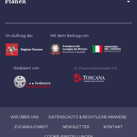
arrow_drop_down
Planen
Im Auftrag der
Mit dem Beitrag von
Realisiert von
In Zusammenarbeit mit
WIR ÜBER UNS
DATENSCHUTZ & RECHTLICHE HINWEISE
ZUGÄNGLICHKEIT
NEWSLETTER
KONTAKT
COOKIE-EINSTELLUNGEN