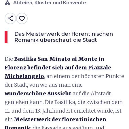
church
Abteien, Klöster und Konvente
share
favorite_border
Das Meisterwerk der florentinischen
Romanik überschaut die Stadt
Die
Basilika San Minato al Monte in
Florenz
befindet sich auf dem
Piazzale
Michelangelo
, an einem der höchsten Punkte
der Stadt, von wo aus man eine
wunderschöne Aussicht
auf die Altstadt
genießen kann. Die Basilika, die zwischen dem
11. und dem 13. Jahrhundert errichtet wurde, ist
ein
Meisterwerk der florentinischen
Romanik
: die Fassade aus weißem und