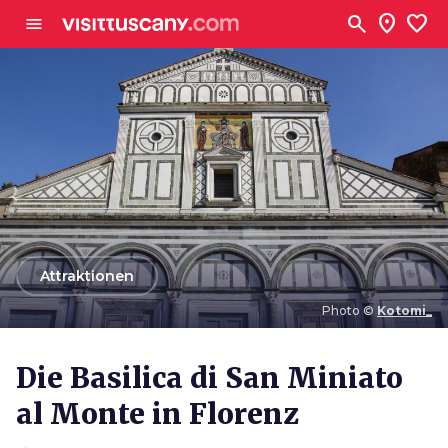
Zum Hauptinhalt
search
location_on
favorite
menu
arrow_back
Attraktionen
Photo ©
Kotomi_
Photo ©
Kotomi_
Die Basilica di San Miniato
al Monte in Florenz