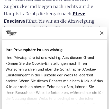
Zugbrücke und biegen nach rechts auf die
Hauptstraße ab, die bergab nach
Pieve
Fosciana
führt, bis wir an die Abzweigung
kommen, an der links Sillico ausgeschildert ist.
Wir folgen dieser Straße etwa 1,5 km, bis wir
rechts in einen breiten Feldweg einbiegen, der
mit den Schildern 'Agriturismo Ai Frati' und
Ihre Privatsphäre ist uns wichtig
'Campeggio La Piella' beschildert ist. Zunächst
Ihre Privatsphäre ist uns wichtig. Aus diesem Grund
können Sie die Cookie-Einstellungen nach Ihren
geht es über eine falsche Ebene und dann
Wünschen wählen und über die Schaltfläche „Cookie-
bergab, wobei wir uns links halten und so das
Einstellungen“ in der Fußzeile der Website jederzeit
Kloster San Giuseppe auf dem Hügel Colle dei
ändern. Wenn Sie dieses Fenster mit einem Klick auf das
Cappuccini erreichen und zurück nach
X in der rechten oberen Ecke schließen, können Sie
Ihren Besuch der Website fortsetzen, während nur die für
Castelnuovo
gelangen.
die Nutzung dieser Website unbedingt erforderlichen
Cookies auf Ihrem Gerät gespeichert werden. Für alle