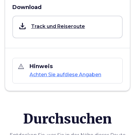
Download
save_alt
Track und Reiseroute
warning_amber
Hinweis
Achten Sie aufdiese Angaben
Durchsuchen