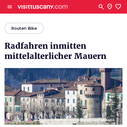
Zum Hauptinhalt
search
location_on
favorite
menu
arrow_back
Routen Bike
Radfahren inmitten
mittelalterlicher Mauern
Photo ©
Gemeindeverband Garfagnana