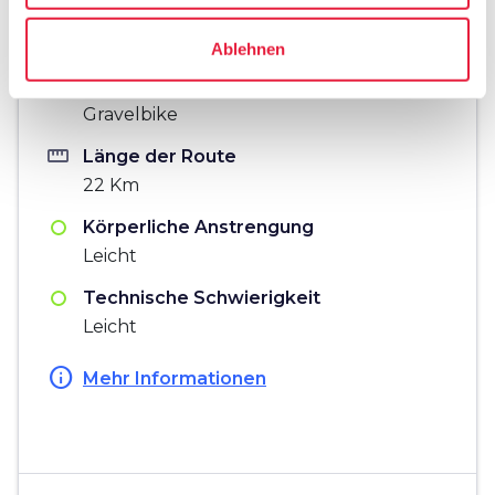
Hinweise
Ablehnen
directions_bike
Fahrradtyp
Gravelbike
straighten
Länge der Route
22 Km
Körperliche Anstrengung
Leicht
Technische Schwierigkeit
Leicht
info
Mehr Informationen