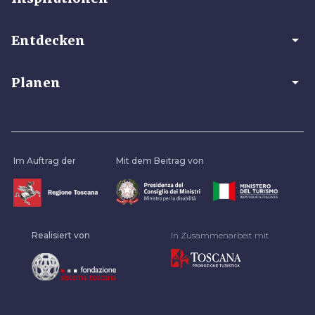
arrow_drop_down
Entdecken
arrow_drop_down
Planen
Im Auftrag der
Mit dem Beitrag von
Realisiert von
In Zusammenarbeit mit