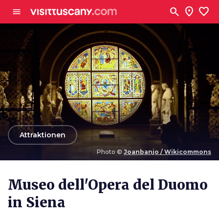
Zum Hauptinhalt
search
location_on
favorite
menu
arrow_back
Attraktionen
Photo ©
Joanbanjo / Wikicommons
Photo ©
Joanbanjo / Wikicommons
Museo dell'Opera del Duomo
in Siena