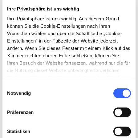
Ihre Privatsphäre ist uns wichtig
Informationen zur Barrierefreiheit:
operaduomo.siena.it
Ihre Privatsphäre ist uns wichtig. Aus diesem Grund
können Sie die Cookie-Einstellungen nach Ihren
Wünschen wählen und über die Schaltfläche „Cookie-
Einstellungen“ in der Fußzeile der Website jederzeit
ändern. Wenn Sie dieses Fenster mit einem Klick auf das
X in der rechten oberen Ecke schließen, können Sie
Ihren Besuch der Website fortsetzen, während nur die für
die Nutzung dieser Website unbedingt erforderlichen
Cookies auf Ihrem Gerät gespeichert werden. Für alle
anderen Arten von Cookies benötigen wir Ihre
Einwilligungsauswahl
Zustimmung.
Notwendig
Präferenzen
directions
Wegbeschreibung
Statistiken