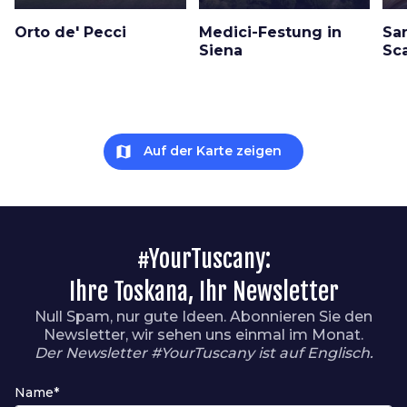
Orto de' Pecci
Medici-Festung in
San
Siena
Sca
map
Auf der Karte zeigen
#YourTuscany:
Ihre Toskana, Ihr Newsletter
Null Spam, nur gute Ideen. Abonnieren Sie den
Newsletter, wir sehen uns einmal im Monat.
Der Newsletter #YourTuscany ist auf Englisch.
Name*