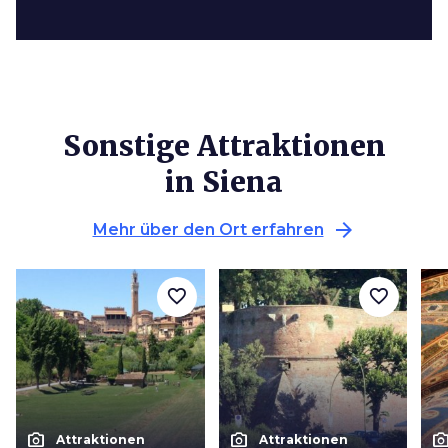
Sonstige Attraktionen
in Siena
arrow_forward
Mehr über den Ort erfahren
favorite_border
favorite_border
photo_camera
photo_camera
photo_cam
Attraktionen
Attraktionen