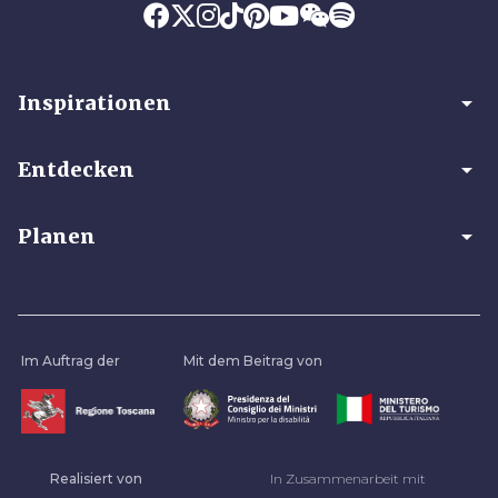
arrow_drop_down
Inspirationen
arrow_drop_down
Entdecken
arrow_drop_down
Planen
Im Auftrag der
Mit dem Beitrag von
Realisiert von
In Zusammenarbeit mit