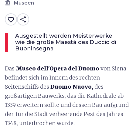
account_balance
Museen
share
favorite_border
Ausgestellt werden Meisterwerke
wie die große Maestà des Duccio di
Buoninsegna
Das
Museo dell'Opera del Duomo
von Siena
befindet sich im Innern des rechten
Seitenschiffs des
Duomo Nuovo,
des
großartigen Bauwerks, das die Kathedrale ab
1339 erweitern sollte und dessen Bau aufgrund
der, für die Stadt verheerende Pest des Jahres
1348, unterbrochen wurde.