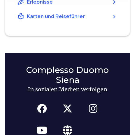
celebration
chevron_right
Erlebnisse
local_library
chevron_right
Karten und Reiseführer
Complesso Duomo
Siena
In sozialen Medien verfolgen