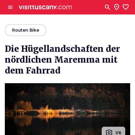
Zum Hauptinhalt
search
location_on
favorite
menu
arrow_back
Routen Bike
Die Hügellandschaften der
nördlichen Maremma mit
dem Fahrrad
photo_camera
1/6