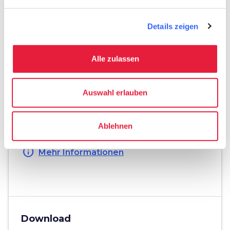
directions_bike
Fahrradtyp
Details zeigen
Gravelbike
straighten
Länge der Route
Alle zulassen
51 Km
Körperliche Anstrengung
Auswahl erlauben
Mittelschwer
Technische Schwierigkeit
Ablehnen
Mittelschwer
info
Mehr Informationen
Download