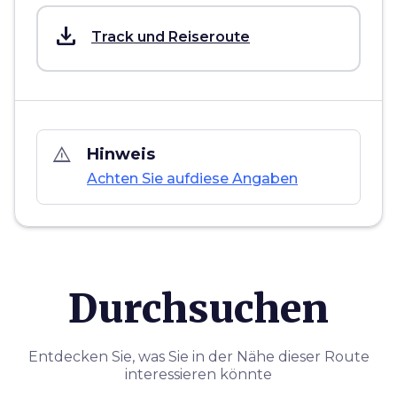
save_alt
Track und Reiseroute
warning_amber
Hinweis
Achten Sie aufdiese Angaben
Durchsuchen
Entdecken Sie, was Sie in der Nähe dieser Route
interessieren könnte