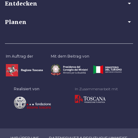
arrow_drop_down
Entdecken
arrow_drop_down
Planen
Im Auftrag der
Mit dem Beitrag von
Realisiert von
In Zusammenarbeit mit