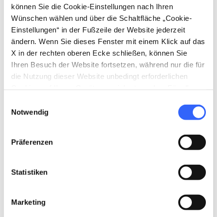
können Sie die Cookie-Einstellungen nach Ihren
Wünschen wählen und über die Schaltfläche „Cookie-
Einstellungen“ in der Fußzeile der Website jederzeit
ändern. Wenn Sie dieses Fenster mit einem Klick auf das
X in der rechten oberen Ecke schließen, können Sie
Ihren Besuch der Website fortsetzen, während nur die für
die Nutzung dieser Website unbedingt erforderlichen
Cookies auf Ihrem Gerät gespeichert werden. Für alle
fullscreen
Auf der Karte erkunden
anderen Arten von Cookies benötigen wir Ihre
Einwilligungsauswahl
Zustimmung.
Notwendig
vertical_align_top
430 mt
Präferenzen
Statistiken
vertical_align_bottom
53 mt
Marketing
Hinweise