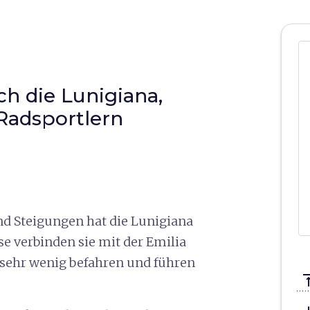
h die Lunigiana,
Radsportlern
nd Steigungen hat die Lunigiana
sse verbinden sie mit der Emilia
r sehr wenig befahren und führen
vertical_a