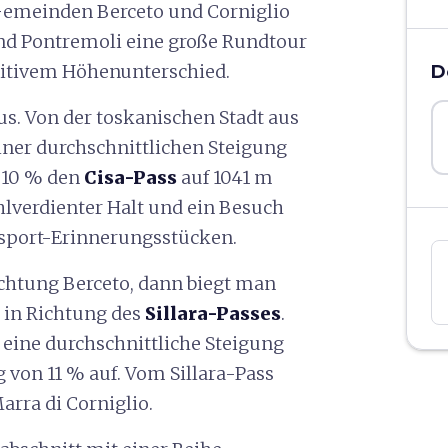
emeinden Berceto und Corniglio
nd Pontremoli eine große Rundtour
sitivem Höhenunterschied.
D
us. Von der toskanischen Stadt aus
iner durchschnittlichen Steigung
 10 % den
Cisa-Pass
auf 1041 m
hlverdienter Halt und ein Besuch
dsport-Erinnerungsstücken.
ichtung Berceto, dann biegt man
e in Richtung des
Sillara-Passes
.
t eine durchschnittliche Steigung
 von 11 % auf. Vom Sillara-Pass
arra di Corniglio.