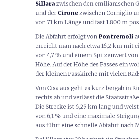
Sillara
zwischen den emilianischen G
und der
Cirone
zwischen Corniglio u
von 71 km Länge und fast 1.800 m po
Die Abfahrt erfolgt von
Pontremoli
a
erreicht man nach etwa 16,2 km mit e
von 4,7 % und einem Spitzenwert von
Höhe. Auf der Höhe des Passes ein wo
der kleinen Passkirche mit vielen Ra
Von Cisa aus geht es kurz bergab in R
rechts ab und verlässt die Staatsstraß
Die Strecke ist 6,25 km lang und weis
von 6,1 % und eine maximale Steigung
aus führt eine schnelle Abfahrt nach M