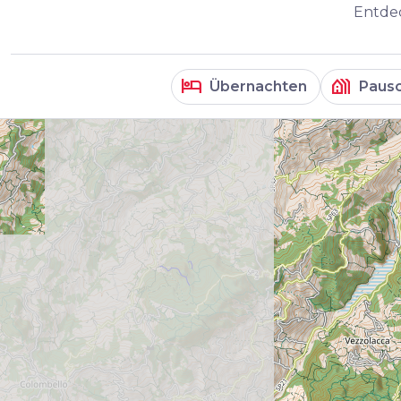
Entdec
hotel
holiday_village
Übernachten
Pausc