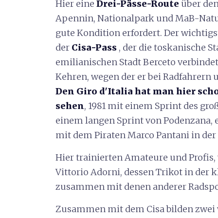
Hier eine
Drei-Pässe-Route
über den
Apennin, Nationalpark und MaB-Natur
gute Kondition erfordert. Der wichtigst
der
Cisa-Pass
, der die toskanische S
emilianischen Stadt Berceto verbinde
Kehren, wegen der er bei Radfahrern u
Den Giro d'Italia hat man hier sch
sehen
, 1981 mit einem Sprint des gr
einem langen Sprint von Podenzana, e
mit dem Piraten Marco Pantani in der
Hier trainierten Amateure und Profis
Vittorio Adorni, dessen Trikot in der 
zusammen mit denen anderer Radspor
Zusammen mit dem Cisa bilden zwei 