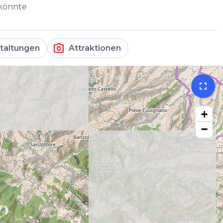
 könnte
photo_camera
taltungen
Attraktionen
fullscreen
+
−