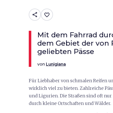
share
favorite_border
Mit dem Fahrrad durc
dem Gebiet der von 
geliebten Pässe
von
Lunigiana
Für Liebhaber von schmalen Reifen u
wirklich viel zu bieten. Zahlreiche Pä
und Ligurien. Die Straßen sind oft nu
durch kleine Ortschaften und Wälder.