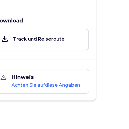
ownload
save_alt
Track und Reiseroute
warning_amber
Hinweis
Achten Sie aufdiese Angaben