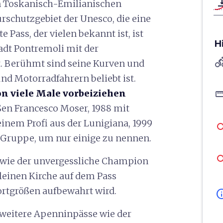
vertical_ali
 Toskanisch-Emilianischen
schutzgebiet der Unesco, die eine
e Pass, der vielen bekannt ist, ist
H
tadt Pontremoli mit der
directions
t. Berühmt sind seine Kurven und
nd Motorradfahrern beliebt ist.
straigh
on viele Male vorbeiziehen
oßen Francesco Moser, 1988 mit
inem Profi aus der Lunigiana, 1999
 Gruppe, um nur einige zu nennen.
, wie der unvergessliche Champion
kleinen Kirche auf dem Pass
tgrößen aufbewahrt wird.
in
weitere Apenninpässe wie der