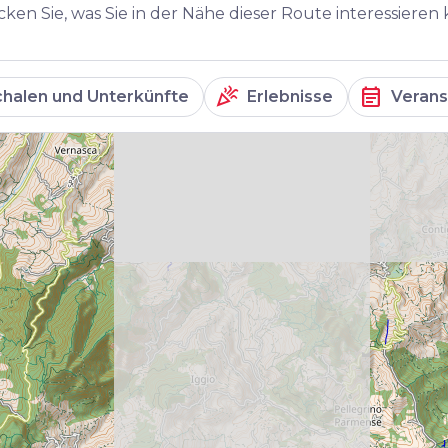
ken Sie, was Sie in der Nähe dieser Route interessieren
celebration
event_note
halen und Unterkünfte
Erlebnisse
Verans