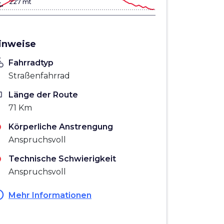
gn_bottom
227 mt
inweise
_bike
Fahrradtyp
Straßenfahrrad
ten
Länge der Route
71 Km
Körperliche Anstrengung
Anspruchsvoll
Technische Schwierigkeit
Anspruchsvoll
fo
Mehr Informationen