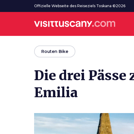
Zum Hauptinhalt
Offizielle Webseite des Reiseziels Toskana ©2026
arrow_back
Routen Bike
Die drei Pässe
Emilia