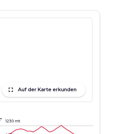
fullscreen
Auf der Karte erkunden
lign_top
1230 mt