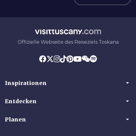
Offizielle Webseite des Reiseziels Toskana
arrow_drop_down
Inspirationen
arrow_drop_down
Entdecken
arrow_drop_down
Planen