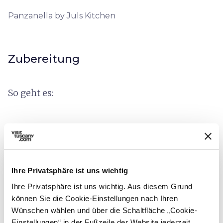
Panzanella by Juls Kitchen
Zubereitung
So geht es:
1.
Das Brot in kleine Stücke schneiden, in
eine große Schüssel geben und mit
Wasser bedecken.
Ihre Privatsphäre ist uns wichtig
Ihre Privatsphäre ist uns wichtig. Aus diesem Grund
2.
Die Zwiebel fein schneiden und in
können Sie die Cookie-Einstellungen nach Ihren
kaltem Wasser einweichen, um ihr den
Wünschen wählen und über die Schaltfläche „Cookie-
strengen Geschmack zu nehmen. Die
Einstellungen“ in der Fußzeile der Website jederzeit