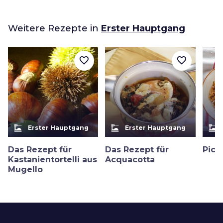
Weitere Rezepte in
Erster Hauptgang
favorite_border
favorite_border
dinner_dining
dinner_dining
dinner_dining
Erster Hauptgang
Erster Hauptgang
Das Rezept für
Das Rezept für
Pici 
Kastanientortelli aus
Acquacotta
Mugello