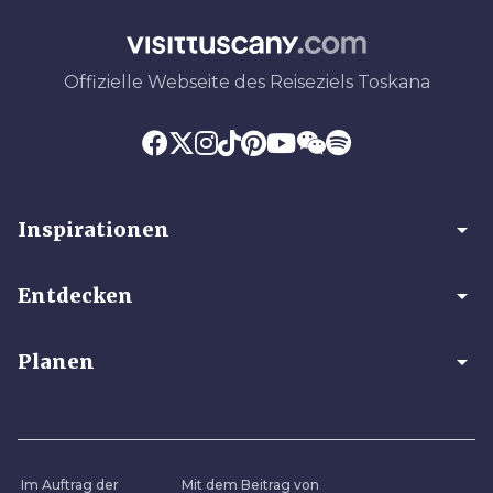
Offizielle Webseite des Reiseziels Toskana
arrow_drop_down
Inspirationen
arrow_drop_down
Entdecken
arrow_drop_down
Planen
Im Auftrag der
Mit dem Beitrag von