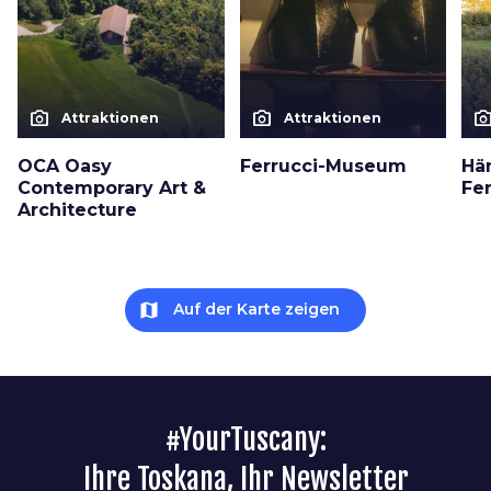
photo_camera
photo_camera
photo_cam
Attraktionen
Attraktionen
OCA Oasy
Ferrucci-Museum
Hä
Contemporary Art &
Fer
Architecture
map
Auf der Karte zeigen
#YourTuscany:
Ihre Toskana, Ihr Newsletter