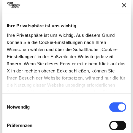
Begegnungen mit Experten aus der
Wissenschaftskommunikation und der
Umweltbildung abgerundet.
Ihre Privatsphäre ist uns wichtig
Vollendet wird das Erlebnis in der Oasi Dynamo
Ihre Privatsphäre ist uns wichtig. Aus diesem Grund
können Sie die Cookie-Einstellungen nach Ihren
durch das Oasyhotel – ein luxuriöses
Wünschen wählen und über die Schaltfläche „Cookie-
Refugium für all jene, die auf der Suche nach
Einstellungen“ in der Fußzeile der Website jederzeit
vollkommener Stille und der unberührten
ändern. Wenn Sie dieses Fenster mit einem Klick auf das
Schönheit der Natur sind.
X in der rechten oberen Ecke schließen, können Sie
Ihren Besuch der Website fortsetzen, während nur die für
die Nutzung dieser Website unbedingt erforderlichen
Cookies auf Ihrem Gerät gespeichert werden. Für alle
anderen Arten von Cookies benötigen wir Ihre
Einwilligungsauswahl
Zustimmung.
Notwendig
Präferenzen