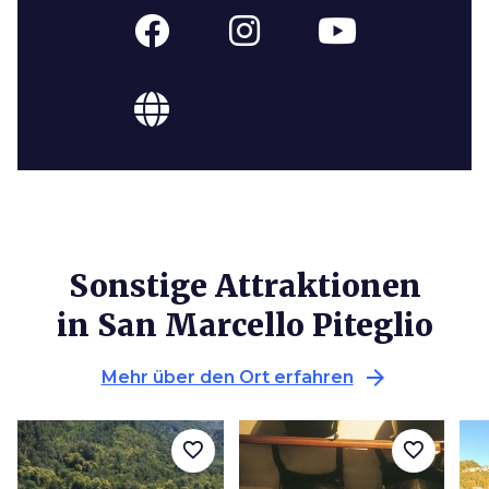
Sonstige Attraktionen
in San Marcello Piteglio
arrow_forward
Mehr über den Ort erfahren
favorite_border
favorite_border