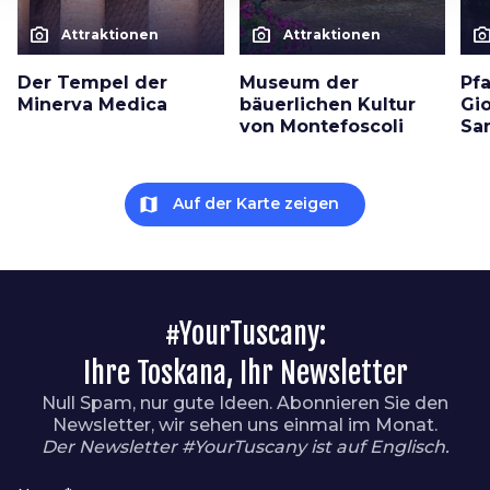
photo_camera
photo_camera
photo_cam
Attraktionen
Attraktionen
Der Tempel der
Museum der
Pf
Minerva Medica
bäuerlichen Kultur
Gio
von Montefoscoli
Sa
map
Auf der Karte zeigen
#YourTuscany:
Ihre Toskana, Ihr Newsletter
Null Spam, nur gute Ideen. Abonnieren Sie den
Newsletter, wir sehen uns einmal im Monat.
Der Newsletter #YourTuscany ist auf Englisch.