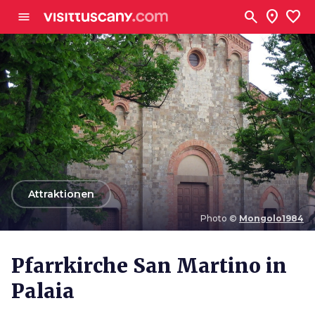
Zum Hauptinhalt
search
location_on
favorite
menu
arrow_back
Attraktionen
Photo ©
Mongolo1984
Photo ©
Mongolo1984
Pfarrkirche San Martino in
Palaia