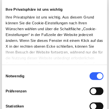
directions
Wegbeschreibung
Ihre Privatsphäre ist uns wichtig
Ihre Privatsphäre ist uns wichtig. Aus diesem Grund
können Sie die Cookie-Einstellungen nach Ihren
Wünschen wählen und über die Schaltfläche „Cookie-
Hinweise
Einstellungen“ in der Fußzeile der Website jederzeit
home
Wo
ändern. Wenn Sie dieses Fenster mit einem Klick auf das
Pieve di San Martino
X in der rechten oberen Ecke schließen, können Sie
Via della Pieve, 15, 56036 Palaia PI, Italy
Ihren Besuch der Website fortsetzen, während nur die für
die Nutzung dieser Website unbedingt erforderlichen
Cookies auf Ihrem Gerät gespeichert werden. Für alle
Planen
anderen Arten von Cookies benötigen wir Ihre
Einwilligungsauswahl
Zustimmung.
Notwendig
hotel
chevron_right
Übernachten (auf Englisch)
Präferenzen
holiday_village
chevron_right
Pauschalen und Unterkünfte
celebration
chevron_right
Erlebnisse
Statistiken