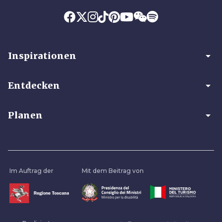
arrow_drop_down
Inspirationen
arrow_drop_down
Entdecken
arrow_drop_down
Planen
Im Auftrag der
Mit dem Beitrag von