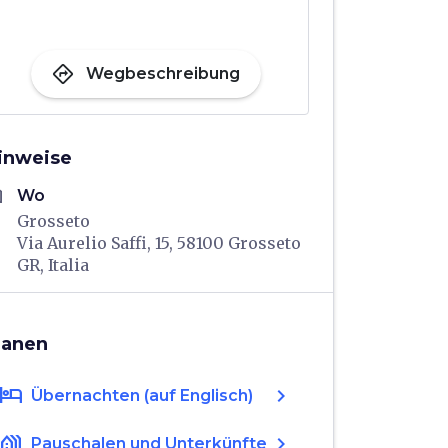
directions
Wegbeschreibung
inweise
me
Wo
Grosseto
Via Aurelio Saffi, 15, 58100 Grosseto
GR, Italia
lanen
hotel
chevron_right
Übernachten (auf Englisch)
holiday_village
chevron_right
Pauschalen und Unterkünfte