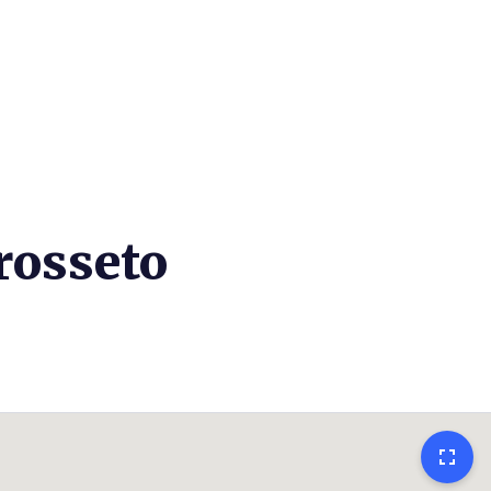
rosseto
fullscreen