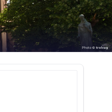
Photo ©
trolvag