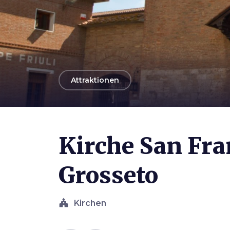
arrow_back
Attraktionen
Photo ©
trolvag
Kirche San Fra
Grosseto
church
Kirchen