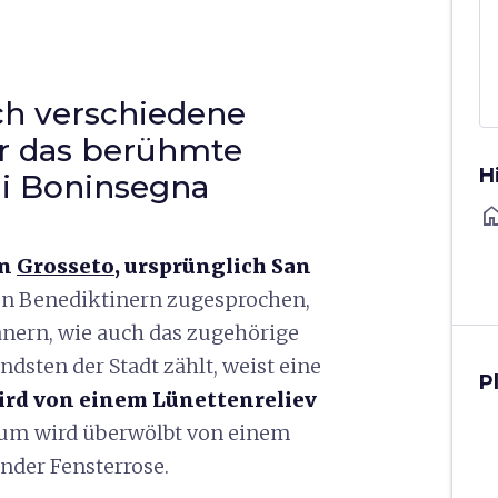
ich verschiedene
r das berühmte
H
di Boninsegna
ho
in
Grosseto
, ursprünglich San
n Benediktinern zugesprochen,
anern, wie auch das zugehörige
ndsten der Stadt zählt, weist eine
P
 wird von einem Lünettenreliev
rum wird überwölbt von einem
nder Fensterrose.