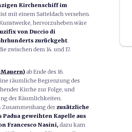
nzigen Kirchenschiff im
ist mit einem Satteldach versehen.
e Kunstwerke, hervorzuheben wäre
uzifix von
Duccio di
 Jahrhunderts zurückgeht
.
die zwischen dem 14. und 17.
-Mauern)
ab Ende des 16.
 eine räumliche Begrenzung des
hender Kirche zur Folge, und
ng der Räumlichkeiten.
sem Zusammenhang der
zusätzliche
s Padua geweihten Kapelle aus
von Francesco Nasini
,
dazu kam