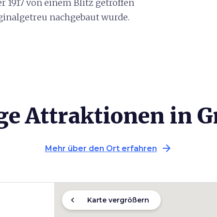
 1917 von einem Blitz getroffen
iginalgetreu nachgebaut wurde.
ge Attraktionen in G
arrow_forward
Mehr über den Ort erfahren
chevron_left
Karte vergrößern