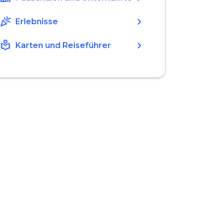
celebration
chevron_right
Erlebnisse
local_library
chevron_right
Karten und Reiseführer