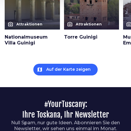
photo_camera
photo_camera
photo_cam
Attraktionen
Attraktionen
Nationalmuseum
Torre Guinigi
Mu
Villa Guinigi
Em
map
Auf der Karte zeigen
#YourTuscany:
Ihre Toskana, Ihr Newsletter
Null Spam, nur gute Ideen. Abonnieren Sie den
Newsletter, wir sehen uns einmal im Monat.