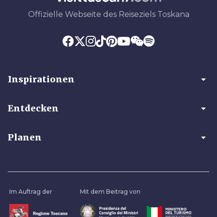
Offizielle Webseite des Reiseziels Toskana
arrow_drop_down
Inspirationen
arrow_drop_down
Entdecken
arrow_drop_down
Planen
Im Auftrag der
Mit dem Beitrag von