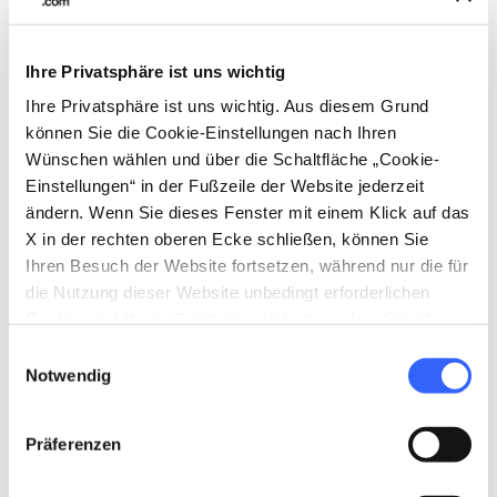
Ihre Privatsphäre ist uns wichtig
directions
Wegbeschreibung
Ihre Privatsphäre ist uns wichtig. Aus diesem Grund
können Sie die Cookie-Einstellungen nach Ihren
Wünschen wählen und über die Schaltfläche „Cookie-
Einstellungen“ in der Fußzeile der Website jederzeit
Hinweise
ändern. Wenn Sie dieses Fenster mit einem Klick auf das
home
Wo
X in der rechten oberen Ecke schließen, können Sie
Chiesa di San Cristoforo a Lucca
Ihren Besuch der Website fortsetzen, während nur die für
Via Fillungo, 6, 55100 Lucca LU, Italia
die Nutzung dieser Website unbedingt erforderlichen
Cookies auf Ihrem Gerät gespeichert werden. Für alle
anderen Arten von Cookies benötigen wir Ihre
Einwilligungsauswahl
Zustimmung.
Planen
Notwendig
hotel
chevron_right
Übernachten (auf Englisch)
Präferenzen
holiday_village
chevron_right
Pauschalen und Unterkünfte