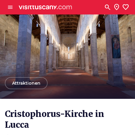
Zum Hauptinhalt
search
location_on
favorite
menu
arrow_back
Attraktionen
Cristophorus-Kirche in
Lucca