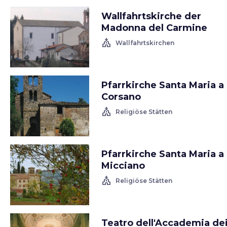
Wallfahrtskirche der
Madonna del Carmine
church
Wallfahrtskirchen
Pfarrkirche Santa Maria a
Corsano
church
Religiöse Stätten
Pfarrkirche Santa Maria a
Micciano
church
Religiöse Stätten
Teatro dell'Accademia de