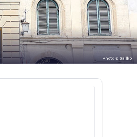
Photo ©
Sailko