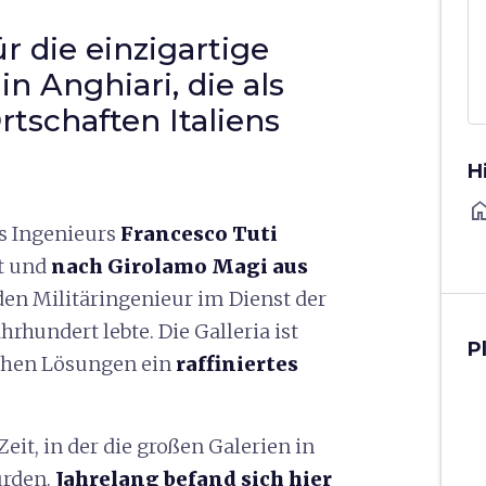
ür die einzigartige
n Anghiari, die als
rtschaften Italiens
H
ho
s Ingenieurs
Francesco Tuti
ht und
nach Girolamo Magi aus
en Militäringenieur im Dienst der
hrhundert lebte. Die Galleria ist
P
schen Lösungen ein
raffiniertes
it, in der die großen Galerien in
urden.
Jahrelang befand sich hier