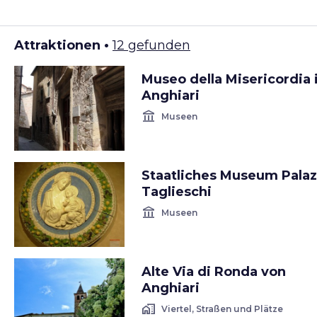
Attraktionen •
12 gefunden
Museo della Misericordia 
Anghiari
account_balance
Museen
Staatliches Museum Pala
Taglieschi
account_balance
Museen
Alte Via di Ronda von
Anghiari
home_work
Viertel, Straßen und Plätze