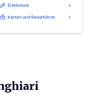
celebration
chevron_right
Erlebnisse
local_library
chevron_right
Karten und Reiseführer
nghiari