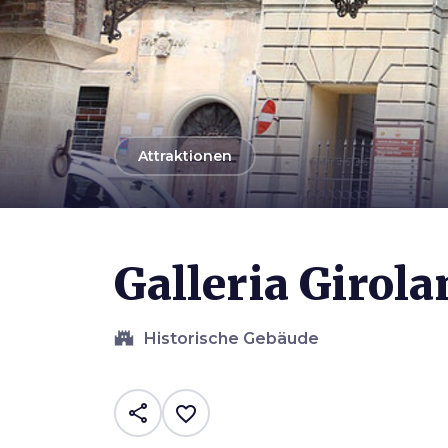
arrow_back
Attraktionen
Photo ©
Sailko
Galleria Girol
castle
Historische Gebäude
share
favorite_border