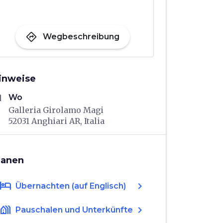
directions
Wegbeschreibung
inweise
me
Wo
Galleria Girolamo Magi
52031 Anghiari AR, Italia
lanen
hotel
chevron_right
Übernachten (auf Englisch)
holiday_village
chevron_right
Pauschalen und Unterkünfte