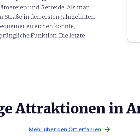
 Sämereien und Getreide. Als man
 Straße in den ersten Jahrzehnten
bequemer erreichen konnte,
prüngliche Funktion. Die letzte
ge Attraktionen in A
arrow_forward
Mehr über den Ort erfahren