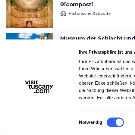
Ricomposti
castle
Historische Gebäude
Museum der Schlacht un
von Anghiari
Ihre Privatsphäre ist uns 
account_balance
Museen
Ihre Privatsphäre ist uns
Ihren Wünschen wählen und
Website jederzeit ändern. 
Die Fabbrica della Natura
oberen Ecke schließen, kö
Naturschutzgebiet Monti
die Nutzung dieser Websit
Rognosi
werden. Für alle anderen 
nature
Naturattraktionen
Einwilligungsauswahl
Notwendig