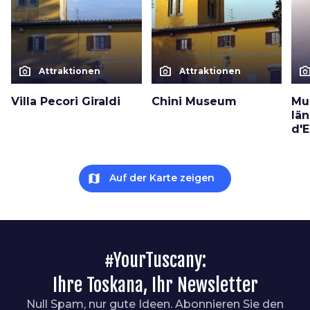
photo_camera
photo_camera
photo_cam
Attraktionen
Attraktionen
Villa Pecori Giraldi
Chini Museum
Mu
län
d'E
map
Auf der Karte zeigen
#YourTuscany:
Ihre Toskana, Ihr Newsletter
Null Spam, nur gute Ideen. Abonnieren Sie den