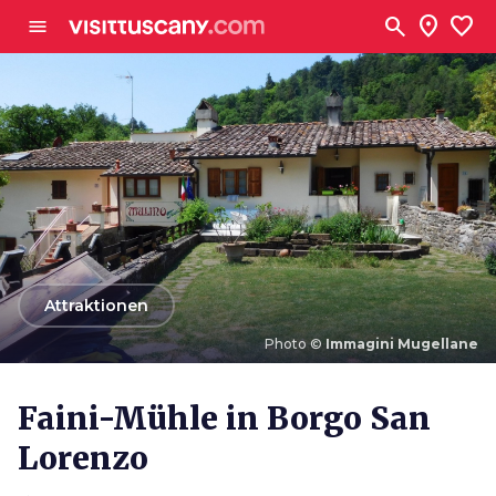
Zum Hauptinhalt
search
location_on
favorite
menu
arrow_back
Attraktionen
Photo ©
Immagini Mugellane
Photo ©
Immagini Mugellane
Faini-Mühle in Borgo San
Lorenzo