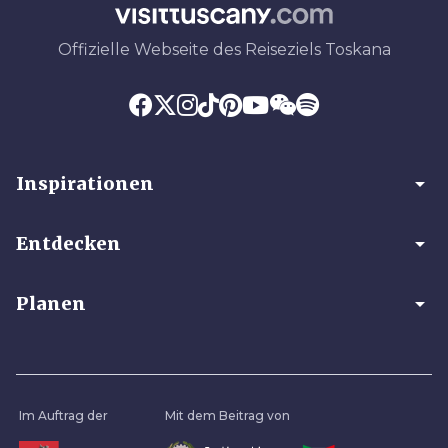
Offizielle Webseite des Reiseziels Toskana
arrow_drop_down
Inspirationen
arrow_drop_down
Entdecken
arrow_drop_down
Planen
Im Auftrag der
Mit dem Beitrag von