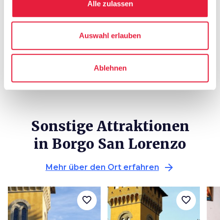
holiday_village
chevron_right
Alle zulassen
Pauschalen und Unterkünfte
celebration
chevron_right
Erlebnisse
Auswahl erlauben
local_library
chevron_right
Karten und Reiseführer
Ablehnen
Sonstige Attraktionen
in Borgo San Lorenzo
arrow_forward
Mehr über den Ort erfahren
favorite_border
favorite_border