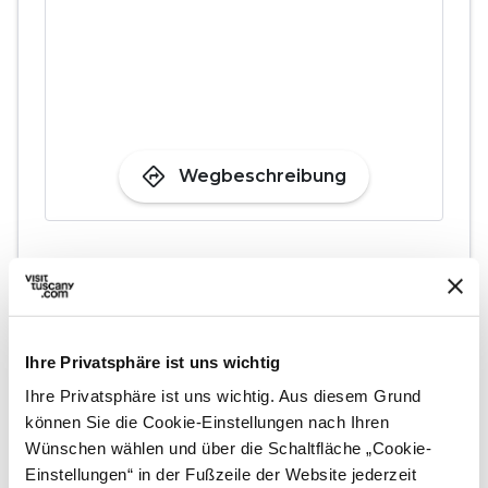
directions
Wegbeschreibung
Hinweise
home
Wo
Orto de' Pecci
Via Porta Giustizia, 39, 53100 Siena SI,
Ihre Privatsphäre ist uns wichtig
Italia
Ihre Privatsphäre ist uns wichtig. Aus diesem Grund
language
können Sie die Cookie-Einstellungen nach Ihren
Webseite
Wünschen wählen und über die Schaltfläche „Cookie-
http://www.ortodepecci.it/webnew/
open_in_new
Einstellungen“ in der Fußzeile der Website jederzeit