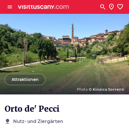
Zum Hauptinhalt
search
location_on
favorite
menu
arrow_back
Attraktionen
Photo ©
Kinzica Sorrenti
Photo ©
Kinzica Sorrenti
Orto de' Pecci
nature
Nutz- und Ziergärten