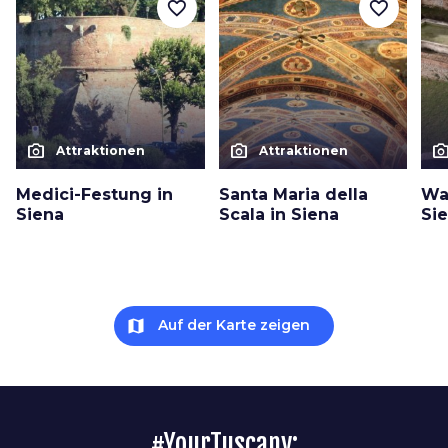
favorite_border
favorite_border
photo_camera
photo_camera
photo_cam
Attraktionen
Attraktionen
Medici-Festung in
Santa Maria della
Wa
Siena
Scala in Siena
Si
map
Auf der Karte zeigen
#YourTuscany: