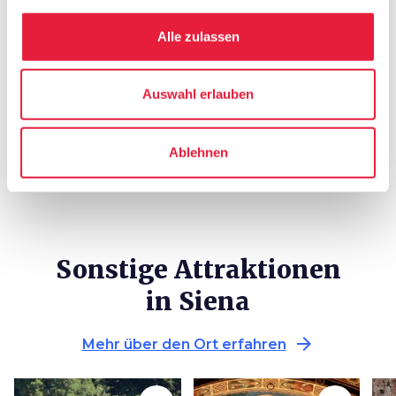
In sozialen Medien verfolgen
Alle zulassen
Auswahl erlauben
Ablehnen
Sonstige Attraktionen
in Siena
arrow_forward
Mehr über den Ort erfahren