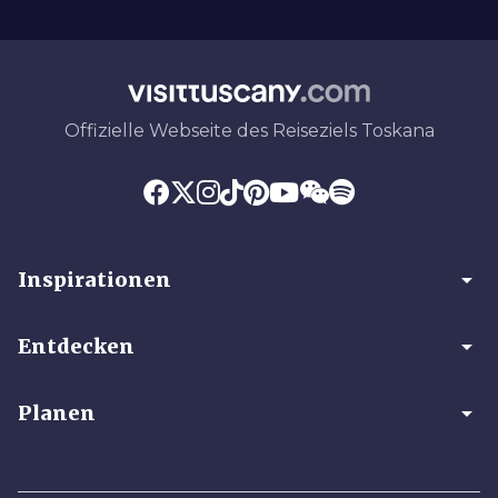
Offizielle Webseite des Reiseziels Toskana
arrow_drop_down
Inspirationen
arrow_drop_down
Entdecken
arrow_drop_down
Planen