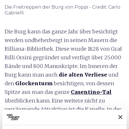
Die Freitreppen der Burg von Poppi - Credit: Carlo
Gabrielli
Die Burg
kann das ganze Jahr über besichtigt
werden undbeherbergt in seinen Mauern die
Rilliana-Bibliothek. Diese wurde 1828 von Graf
Rilli Orsini gegründet und verfügt über 25.000
Bände und 800 Manuskripte. Im Inneren der
Burg kann man auch
die alten Verliese
und
den
Glockenturm
besichtigen, von dessen
Spitze aus man das ganze
Casentino-Tal
überblicken kann. Eine weitere nicht zu
versäumende Attraktion ist die Kapelle, in der
ein herrlicher
Freskenzyklus von Taddeo
Gaddi, einem Schüler des großen Giotto
,