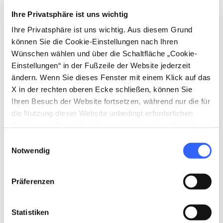
aus dem 14. Jahrhundert zu sehen ist, der die
Ihre Privatsphäre ist uns wichtig
Geschichte der Jungfrau und des Heiligen
Ihre Privatsphäre ist uns wichtig. Aus diesem Grund
Johannes darstellt.
können Sie die Cookie-Einstellungen nach Ihren
Wünschen wählen und über die Schaltfläche „Cookie-
Die Dekorationen im Inneren der Burg stellen
Einstellungen“ in der Fußzeile der Website jederzeit
die Geschichte eines Tals und einer Region dar,
ändern. Wenn Sie dieses Fenster mit einem Klick auf das
X in der rechten oberen Ecke schließen, können Sie
aristokratische Wappen
, die in Stein
Ihren Besuch der Website fortsetzen, während nur die für
gemeißelt oder aus der glasierten Terrakotta
die Nutzung dieser Website unbedingt erforderlichen
der Della Robbia, einer bekannten
Cookies auf Ihrem Gerät gespeichert werden. Für alle
Keramikerfamilie, deren Werke inmganzen
anderen Arten von Cookies benötigen wir Ihre
Einwilligungsauswahl
Zustimmung.
Notwendig
Gebiet des Casentino
zu finden sind,
hergestellt wurden. Nun fehlt nur noch ein
Präferenzen
Besuch des
Salone delle Feste
, um sich die
prunkvollen Bankette der damaligen Conti
Guidi vorzustellen.
Statistiken