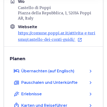
home
Wo
Castello di Poppi
Piazza della Repubblica, 1, 52014 Poppi
AR, Italy
language
Webseite
https://comune.poppi.ar.it/attivita-e-turi
smo/castello-dei-conti-guidi/
open_in_new
Planen
hotel
chevron_right
Übernachten (auf Englisch)
holiday_village
chevron_right
Pauschalen und Unterkünfte
celebration
chevron_right
Erlebnisse
local_library
chevron_right
Karten und Reiseführer