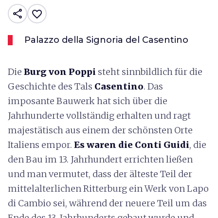
share
favorite_border
Palazzo della Signoria del Casentino
Die
Burg von Poppi
steht sinnbildlich für die
Geschichte des Tals
Casentino
. Das
imposante Bauwerk hat sich über die
Jahrhunderte vollständig erhalten und ragt
majestätisch aus einem der schönsten Orte
Italiens empor.
Es waren die
Conti Guidi
, die
den Bau im 13. Jahrhundert errichten ließen
und man vermutet, dass der älteste Teil der
mittelalterlichen Ritterburg ein Werk von Lapo
di Cambio sei, während der neuere Teil um das
Ende des 13. Jahrhunderts gebaut wurde und