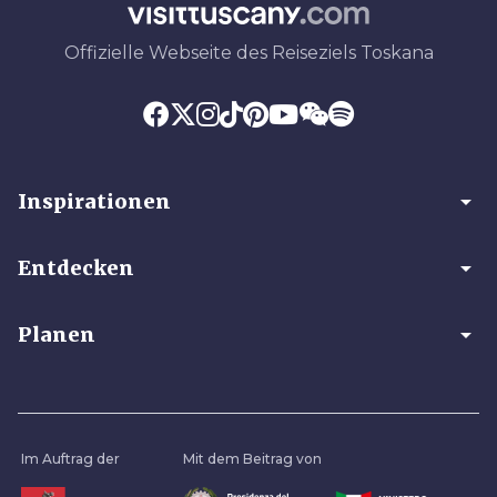
Offizielle Webseite des Reiseziels Toskana
arrow_drop_down
Inspirationen
arrow_drop_down
Entdecken
arrow_drop_down
Planen
Im Auftrag der
Mit dem Beitrag von