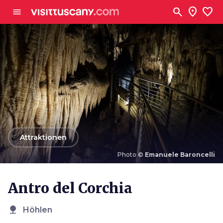
Zum Hauptinhalt
search
location_on
favorite
menu
arrow_back
Attraktionen
Photo ©
Emanuele Baroncelli
Photo ©
Emanuele Baroncelli
Antro del Corchia
nature
Höhlen