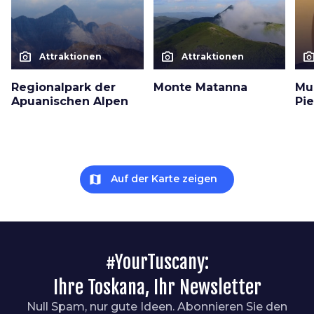
photo_camera
photo_camera
photo_cam
Attraktionen
Attraktionen
Regionalpark der
Monte Matanna
Mu
Apuanischen Alpen
Pi
map
Auf der Karte zeigen
#YourTuscany:
Ihre Toskana, Ihr Newsletter
Null Spam, nur gute Ideen. Abonnieren Sie den