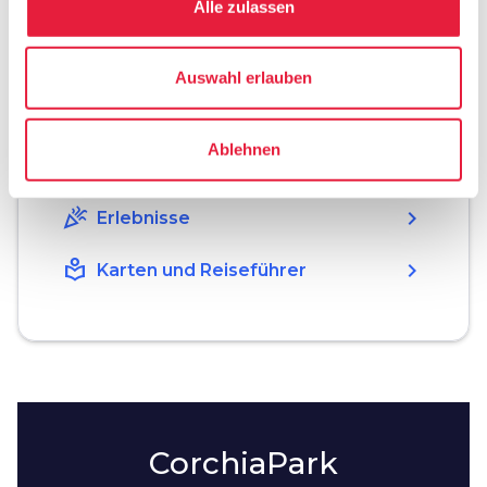
Alle zulassen
Planen
Auswahl erlauben
hotel
chevron_right
Übernachten (auf Englisch)
Ablehnen
holiday_village
chevron_right
Pauschalen und Unterkünfte
celebration
chevron_right
Erlebnisse
local_library
chevron_right
Karten und Reiseführer
CorchiaPark